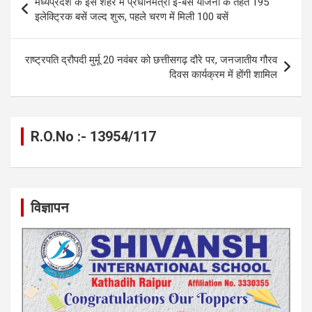
मध्यप्रदेश के इस शहर में प्रधानमंत्री ई-बस योजना के तहत 195
o
er
p
m
k
navigation
इलेक्ट्रिक बसें जल्द शुरू, पहले चरण में मिली 100 बसें
k
p
राष्ट्रपति द्रौपदी मुर्मू 20 नवंबर को छत्तीसगढ़ दौरे पर, जनजातीय गौरव
दिवस कार्यक्रम में होंगी शामिल
R.O.No :- 13954/117
विज्ञापन