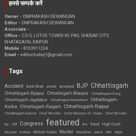
हमसे सम्पर्क करें
Owner -
OMPRAKASH DEWANGAN
Editor -
OMPRAKASH DEWANGAN
Associate -
Office -
C3/5, LOTUS TOWER KE PAS, DHEBAR CITY,
BHATAGAON, RAIPUR
Mobile -
8103911234
Email -
editiontoday1@gmail.com
Tags
Chhattisgarh
BJP
Accident
Amit Shah
arrested
arrest
Chhattisgarh-Bijapur
Chhattisgarh-Bilaspur
Chhattisgarh-Durg
Chhattisgarh-
Chhattisgarh-Jagdalpur
Chhattisgarh-Kabirdham
Chhattisgarh-Raipur
Korba
Chhattisgarh-Raigarh
Chhattisgarh-Sukma
Chief Minister
Chief Minister Dr. Yadav
Chief Minister
featured
Congress
High Court
CM
fire
fraud
Sai
Murder
rape
Mohan Yadav
Naxalites
rain
Kejriwal
mohan
petrol