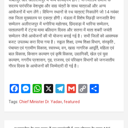
जबलपुर और अलीराजपुर में भव्य कार्यक्रम होंगे। जनजातीय समाज के
सदस्य पारंपरिक वेशभूषा और वाद्य यंत्रों के साथ यात्राओं और अन्य
आयोजनों में भाग लेंगे। विभिन्न स्थानों से रथ यात्राएं निकालेंगे जो 14 नवंबर
तक जिला मुख्यालय पर एकत्र होंगी। मंडला में विशेष पिछड़ी जनजाति बैगा
सम्मेलन अलीराजपुर में भगोरिया महोत्सव, छिंदवाड़ा में भारिया सम्मेलन,
पातालपानी में टंट्या मामा बलिदान दिवस और सतना में माता शबरी जयंती
सम्मेलन जैसे आयोजनों की भी योजना बनाई गई है। सभी जिलों को आवश्यक
बजट उपलब्ध करा दिया गया है। स्कूल शिक्षा, उच्च शिक्षा विभाग, संस्कृति ,
पंचायत एवं ग्रामीण विकास, स्वास्थ्य, वन, खाद्य नागरिक आपूर्ति, महिला एवं
बाल विकास, किसान कल्याण एवं कृषि विकास, उद्यानिकी, खेल एवं युवा
कल्याण, नगरीय प्रशासन, गृह, राजस्व, एवं परिवहन विभागों को जनजातीय
गौरव दिवस के आयोजनों की जिम्मेदारी दी गई है।
F
M
W
X
T
G
C
S
a
es
h
el
m
o
h
Tags:
Chief Minister Dr. Yadav
,
featured
ce
se
at
e
ail
py
ar
b
n
s
gr
Li
e
o
g
A
a
n
Post