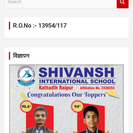
e
a
r
c
R.O.No :- 13954/117
h
विज्ञापन