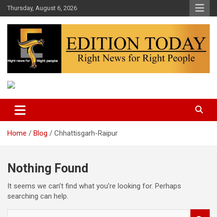
Skip
Thursday, August 6, 2026
to
content
More Than Headlines
Edition Today
Home
Blog
Chhattisgarh-Raipur
Nothing Found
It seems we can’t find what you’re looking for. Perhaps
searching can help.
S