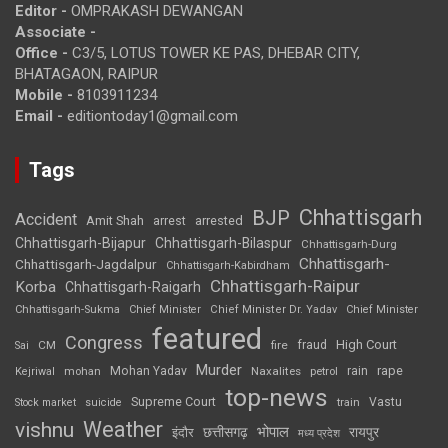
Editor -
OMPRAKASH DEWANGAN
Associate -
Office -
C3/5, LOTUS TOWER KE PAS, DHEBAR CITY,
BHATAGAON, RAIPUR
Mobile -
8103911234
Email -
editiontoday1@gmail.com
Tags
Chhattisgarh
BJP
Accident
Amit Shah
arrested
arrest
Chhattisgarh-Bijapur
Chhattisgarh-Bilaspur
Chhattisgarh-Durg
Chhattisgarh-
Chhattisgarh-Jagdalpur
Chhattisgarh-Kabirdham
Chhattisgarh-Raipur
Korba
Chhattisgarh-Raigarh
Chhattisgarh-Sukma
Chief Minister
Chief Minister Dr. Yadav
Chief Minister
featured
Congress
High Court
CM
fire
fraud
Sai
Murder
rape
Mohan Yadav
Naxalites
rain
Kejriwal
mohan
petrol
top-news
Supreme Court
Vastu
Stock market
suicide
train
Weather
vishnu
भोपाल
छत्तीसगढ़
रायपुर
इंदौर
मध्य प्रदेश