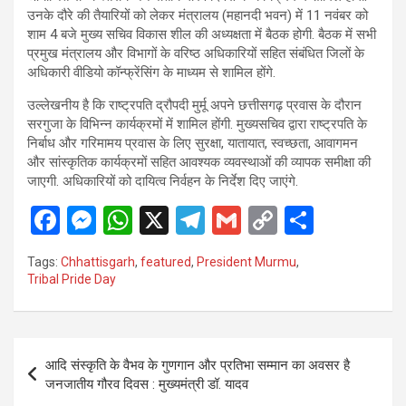
उनके दौरे की तैयारियों को लेकर मंत्रालय (महानदी भवन) में 11 नवंबर को
शाम 4 बजे मुख्य सचिव विकास शील की अध्यक्षता में बैठक होगी. बैठक में सभी
प्रमुख मंत्रालय और विभागों के वरिष्ठ अधिकारियों सहित संबंधित जिलों के
अधिकारी वीडियो कॉन्फ्रेंसिंग के माध्यम से शामिल होंगे.
उल्लेखनीय है कि राष्ट्रपति द्रौपदी मुर्मू अपने छत्तीसगढ़ प्रवास के दौरान
सरगुजा के विभिन्न कार्यक्रमों में शामिल होंगी. मुख्यसचिव द्वारा राष्ट्रपति के
निर्बाध और गरिमामय प्रवास के लिए सुरक्षा, यातायात, स्वच्छता, आवागमन
और सांस्कृतिक कार्यक्रमों सहित आवश्यक व्यवस्थाओं की व्यापक समीक्षा की
जाएगी. अधिकारियों को दायित्व निर्वहन के निर्देश दिए जाएंगे.
F
M
W
X
T
G
C
S
a
es
h
el
m
o
h
Tags:
Chhattisgarh
,
featured
,
President Murmu
,
ce
se
at
e
ail
py
ar
Tribal Pride Day
b
n
s
gr
Li
e
o
g
A
a
n
Post
o
er
p
m
k
आदि संस्कृति के वैभव के गुणगान और प्रतिभा सम्मान का अवसर है
navigation
जनजातीय गौरव दिवस : मुख्यमंत्री डॉ. यादव
k
p