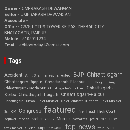
Owner -
OMPRAKASH DEWANGAN
Editor -
OMPRAKASH DEWANGAN
Associate -
Office -
C3/5, LOTUS TOWER KE PAS, DHEBAR CITY,
BHATAGAON, RAIPUR
Mobile -
8103911234
Email -
editiontoday1@gmail.com
Tags
Chhattisgarh
BJP
Accident
Amit Shah
arrested
arrest
Chhattisgarh-Bijapur
Chhattisgarh-Bilaspur
Chhattisgarh-Durg
Chhattisgarh-
Chhattisgarh-Jagdalpur
Chhattisgarh-Kabirdham
Chhattisgarh-Raipur
Korba
Chhattisgarh-Raigarh
Chhattisgarh-Sukma
Chief Minister
Chief Minister Dr. Yadav
Chief Minister
featured
Congress
High Court
CM
fire
fraud
Sai
Murder
rape
Mohan Yadav
Naxalites
rain
Kejriwal
mohan
petrol
top-news
Supreme Court
Vastu
Stock market
suicide
train