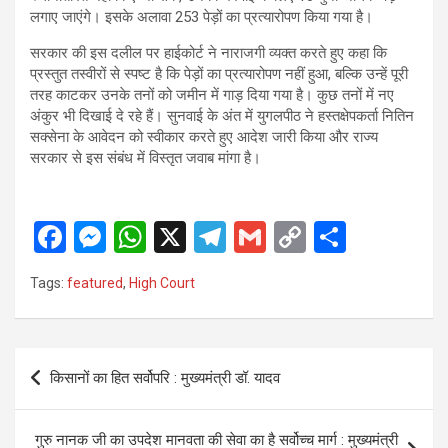
लगाए जाएंगे। इसके अलावा 253 पेड़ों का प्रत्यारोपण किया गया है।
सरकार की इस दलील पर हाईकोर्ट ने नाराजगी व्यक्त करते हुए कहा कि
प्रस्तुत तस्वीरों से स्पष्ट है कि पेड़ों का प्रत्यारोपण नहीं हुआ, बल्कि उन्हें पूरी
तरह काटकर उनके तनों को जमीन में गाड़ दिया गया है। कुछ तनों में नए
अंकुर भी दिखाई दे रहे हैं। सुनवाई के अंत में युगलपीठ ने हस्तक्षेपकर्ता नितिन
सक्सेना के आवेदन को स्वीकार करते हुए आदेश जारी किया और राज्य
सरकार से इस संबंध में विस्तृत जवाब मांगा है।
F
M
W
X
T
G
C
S
a
es
h
el
m
o
h
Tags:
featured
,
High Court
ce
se
at
e
ail
py
ar
b
n
s
gr
Li
e
o
g
A
a
n
Post
किसानों का हित सर्वोपरि : मुख्यमंत्री डॉ. यादव
o
er
p
m
k
navigation
k
p
गुरु नानक जी का उपदेश मानवता की सेवा का है सर्वोच्च मार्ग : मुख्यमंत्री