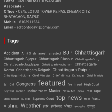
Editor -
OMPRAKASH DEWANGAN
Associate -
Office -
C3/5, LOTUS TOWER KE PAS, DHEBAR CITY,
BHATAGAON, RAIPUR
Mobile -
8103911234
Email -
editiontoday1@gmail.com
Tags
Chhattisgarh
BJP
Accident
Amit Shah
arrested
arrest
Chhattisgarh-Bijapur
Chhattisgarh-Bilaspur
Chhattisgarh-Durg
Chhattisgarh-
Chhattisgarh-Jagdalpur
Chhattisgarh-Kabirdham
Chhattisgarh-Raipur
Korba
Chhattisgarh-Raigarh
Chhattisgarh-Sukma
Chief Minister
Chief Minister Dr. Yadav
Chief Minister
featured
Congress
High Court
CM
fire
fraud
Sai
Murder
rape
Mohan Yadav
Naxalites
rain
Kejriwal
mohan
petrol
top-news
Supreme Court
Vastu
Stock market
suicide
train
Weather
vishnu
भोपाल
छत्तीसगढ़
रायपुर
इंदौर
मध्य प्रदेश