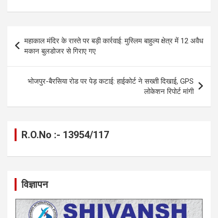
ce
se
at
e
ail
py
ar
b
n
s
gr
Li
e
o
g
A
a
n
Post
महाकाल मंदिर के रास्ते पर बड़ी कार्रवाई: मुस्लिम बाहुल्य क्षेत्र में 12 अवैध
o
er
p
m
k
navigation
मकान बुलडोजर से गिराए गए
k
p
भोजपुर-बैरसिया रोड पर पेड़ कटाई: हाईकोर्ट ने सख्ती दिखाई, GPS
लोकेशन रिपोर्ट मांगी
R.O.No :- 13954/117
विज्ञापन