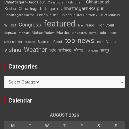
Chhattisgarh-
Chhattisgarh-Jagdalpur
Chhattisgarh-Kabirdham
Chhattisgarh-Raipur
Korba
Chhattisgarh-Raigarh
Chhattisgarh-Sukma
Chief Minister
Chief Minister Dr. Yadav
Chief Minister
featured
Congress
High Court
CM
fire
fraud
Sai
Murder
rape
Mohan Yadav
Naxalites
rain
Kejriwal
mohan
petrol
top-news
Supreme Court
Vastu
Stock market
suicide
train
Weather
vishnu
भोपाल
छत्तीसगढ़
रायपुर
इंदौर
मध्य प्रदेश
Categories
Categories
Calendar
AUGUST 2026
M
T
W
T
F
S
S