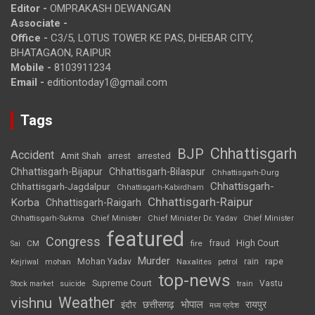
Editor -
OMPRAKASH DEWANGAN
Associate -
Office -
C3/5, LOTUS TOWER KE PAS, DHEBAR CITY,
BHATAGAON, RAIPUR
Mobile -
8103911234
Email -
editiontoday1@gmail.com
Tags
Chhattisgarh
BJP
Accident
Amit Shah
arrested
arrest
Chhattisgarh-Bijapur
Chhattisgarh-Bilaspur
Chhattisgarh-Durg
Chhattisgarh-
Chhattisgarh-Jagdalpur
Chhattisgarh-Kabirdham
Chhattisgarh-Raipur
Korba
Chhattisgarh-Raigarh
Chhattisgarh-Sukma
Chief Minister
Chief Minister Dr. Yadav
Chief Minister
featured
Congress
High Court
CM
fire
fraud
Sai
Murder
rape
Mohan Yadav
Naxalites
rain
Kejriwal
mohan
petrol
top-news
Supreme Court
Vastu
Stock market
suicide
train
Weather
vishnu
भोपाल
छत्तीसगढ़
रायपुर
इंदौर
मध्य प्रदेश