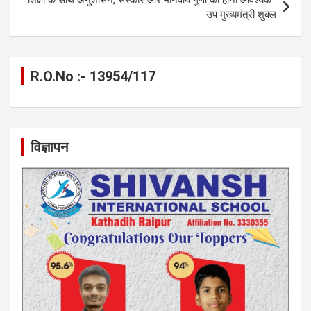
शिक्षा के साथ अनुशासन, संस्कार और मानवीय गुणों का होना आवश्यक :
k
p
उप मुख्यमंत्री शुक्ल
R.O.No :- 13954/117
विज्ञापन