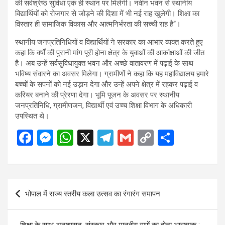
की सर्वश्रेष्ठ सुविधा एक ही स्थान पर मिलेगी। नवीन भवन से स्थानीय
विद्यार्थियों को रोजगार से जोड़ने की दिशा में भी नई राह खुलेगी। शिक्षा का
विस्तार ही सामाजिक विकास और आत्मनिर्भरता की सच्ची राह है‘‘।
स्थानीय जनप्रतिनिधियों व विद्यार्थियों ने सरकार का आभार व्यक्त करते हुए
कहा कि वर्षों की पुरानी मांग पूरी होना क्षेत्र के युवाओं की आकांक्षाओं की जीत
है। अब उन्हें सर्वसुविधायुक्त भवन और अच्छे वातावरण में पढ़ाई के साथ
भविष्य संवारने का अवसर मिलेगा। ग्रामीणों ने कहा कि यह महाविद्यालय हमारे
बच्चों के सपनों को नई उड़ान देगा और उन्हें अपने क्षेत्र में रहकर पढ़ाई व
करियर बनाने की प्रेरणा देगा। भूमि पूजन के अवसर पर स्थानीय
जनप्रतिनिधि, ग्रामीणजन, विद्यार्थी एवं उच्च शिक्षा विभाग के अधिकारी
उपस्थित थे।
F
M
W
X
T
G
C
S
a
es
h
el
m
o
h
ce
se
at
e
ail
py
ar
b
n
s
gr
Li
e
Post
भोपाल में राज्य स्तरीय कला उत्सव का रंगारंग समापन
o
g
A
a
n
navigation
o
er
p
m
k