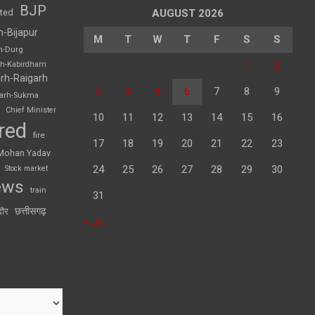
BJP
sted
AUGUST 2026
h-Bijapur
M
T
W
T
F
S
S
h-Durg
1
2
rh-Kabirdham
rh-Raigarh
3
4
5
6
7
8
9
garh-Sukma
Chief Minister
10
11
12
13
14
15
16
red
fire
17
18
19
20
21
22
23
Mohan Yadav
24
25
26
27
28
29
30
Stock market
ews
train
31
छत्तीसगढ़
दौर
« Jul