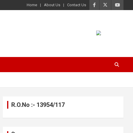
Home
About Us
Contact Us
R.O.No :- 13954/117