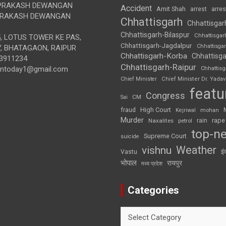
RAKASH DEWANGAN
Accident
Amit Shah
arre
arrest
RAKASH DEWANGAN
Chhattisgarh
Chhattisgar
Chhattisgarh-Bilaspur
Chhattisgar
, LOTUS TOWER KE PAS,
Chhattisgarh-Jagdalpur
Chhattisga
, BHATAGAON, RAIPUR
Chhattisgarh-Korba
Chhattisga
3911234
Chhattisgarh-Raipur
iontoday1@gmail.com
Chhattis
Chief Minister
Chief Minister Dr. Yadav
featu
Congress
CM
Sai
High Court
fraud
Kejriwal
mohan
Murder
rape
Naxalites
rain
petrol
top-n
Supreme Court
suicide
Weather
vishnu
इं
Vastu
भोपाल
रायपुर
मध्य प्रदेश
Categories
Categories