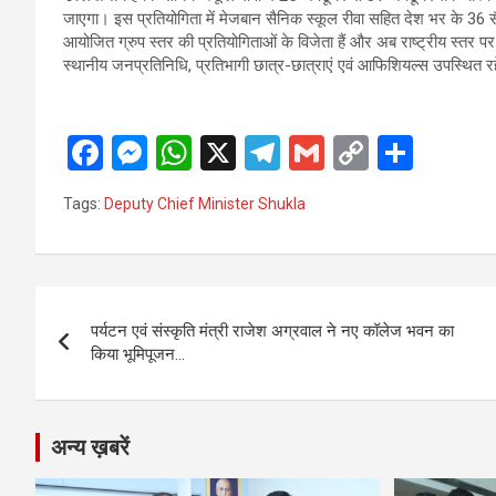
जाएगा। इस प्रतियोगिता में मेजबान सैनिक स्कूल रीवा सहित देश भर के 36 सैन
आयोजित ग्रुप स्तर की प्रतियोगिताओं के विजेता हैं और अब राष्ट्रीय स्तर पर 
स्थानीय जनप्रतिनिधि, प्रतिभागी छात्र-छात्राएं एवं आफिशियल्स उपस्थित र
F
M
W
X
T
G
C
S
a
es
h
el
m
o
h
Tags:
Deputy Chief Minister Shukla
ce
se
at
e
ail
py
ar
b
n
s
gr
Li
e
o
g
A
a
n
Post
o
er
p
m
k
पर्यटन एवं संस्कृति मंत्री राजेश अग्रवाल ने नए कॉलेज भवन का
navigation
किया भूमिपूजन…
k
p
अन्य ख़बरें