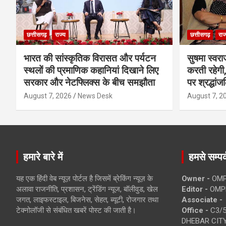
छत्तीसगढ़
राज्य
छत्तीसगढ़
राज
भारत की सांस्कृतिक विरासत और पर्यटन
सुषमा स्वरा
स्थलों की प्रमाणिक कहानियां दिखाने लिए
करती रहेगी, 
सरकार और नेटफ्लिक्स के बीच समझौता
पर श्रद्धांज
August 7, 2026
News Desk
August 7, 2
हमारे बारे में
हमसे सम्पर्
यह एक हिंदी वेब न्यूज़ पोर्टल है जिसमें ब्रेकिंग न्यूज़ के
Owner -
OMP
अलावा राजनीति, प्रशासन, ट्रेंडिंग न्यूज, बॉलीवुड, खेल
Editor -
OMP
जगत, लाइफस्टाइल, बिजनेस, सेहत, ब्यूटी, रोजगार तथा
Associate -
टेक्नोलॉजी से संबंधित खबरें पोस्ट की जाती है।
Office -
C3/5
DHEBAR CITY