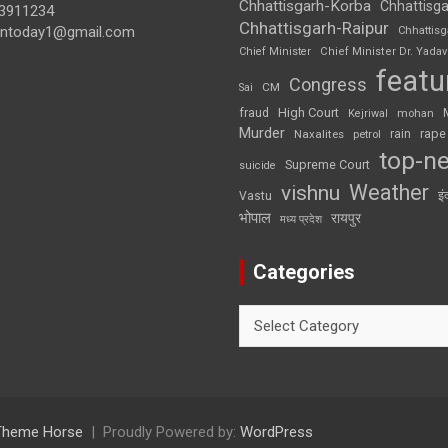
Chhattisgarh-Korba
Chhattisga
3911234
Chhattisgarh-Raipur
iontoday1@gmail.com
Chhattis
Chief Minister
Chief Minister Dr. Yadav
featu
Congress
CM
Sai
High Court
fraud
Kejriwal
mohan
Murder
rape
Naxalites
rain
petrol
top-n
Supreme Court
suicide
Weather
vishnu
इं
Vastu
भोपाल
रायपुर
मध्य प्रदेश
Categories
Categories
Theme Horse
Proudly Powered by:
WordPress