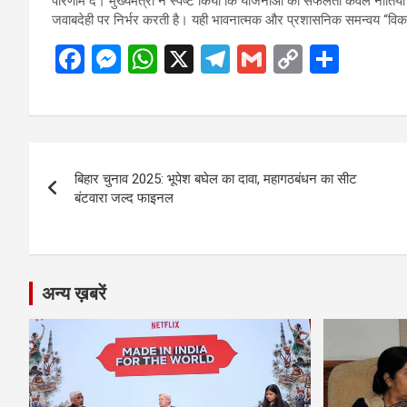
परिणाम दे। मुख्यमंत्री ने स्पष्ट किया कि योजनाओं की सफलता केवल नीतियों 
जवाबदेही पर निर्भर करती है। यही भावनात्मक और प्रशासनिक समन्वय “विक
F
M
W
X
T
G
C
S
a
es
h
el
m
o
h
ce
se
at
e
ail
py
ar
b
n
s
gr
Li
e
Post
o
g
A
a
n
बिहार चुनाव 2025: भूपेश बघेल का दावा, महागठबंधन का सीट
navigation
o
er
p
m
k
बंटवारा जल्द फाइनल
k
p
अन्य ख़बरें