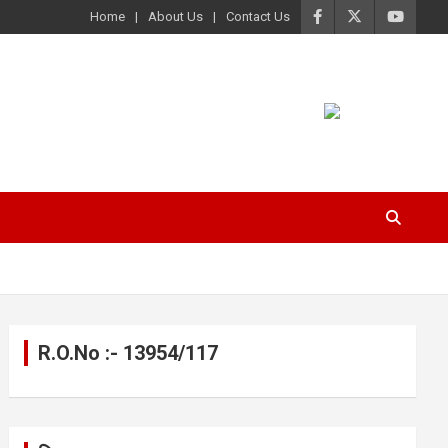
Home
About Us
Contact Us
R.O.No :- 13954/117