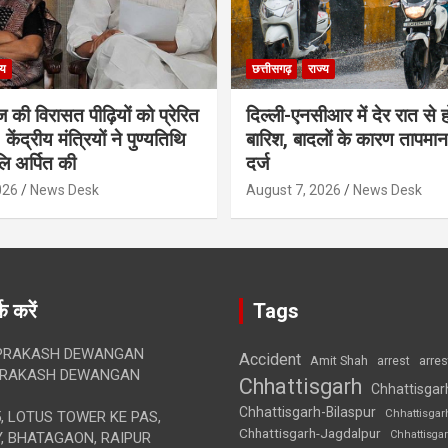
्य
छत्तीसगढ़
राज्य
ज की विरासत पीढ़ियों को प्रेरित
दिल्ली-एनसीआर में देर रात से ह
केंद्रीय मंत्रियों ने पुण्यतिथि
बारिश, बादलों के कारण तापमान 
लि अर्पित की
दर्ज
026
News Desk
August 7, 2026
News Desk
क करें
Tags
RAKASH DEWANGAN
Accident
Amit Shah
arre
arrest
RAKASH DEWANGAN
Chhattisgarh
Chhattisgar
Chhattisgarh-Bilaspur
Chhattisgar
, LOTUS TOWER KE PAS,
Chhattisgarh-Jagdalpur
Chhattisga
, BHATAGAON, RAIPUR