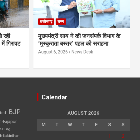
छत्तीसगढ़
राज्य
ो रही
मुख्यमंत्री साय ने की जनसंपर्क विभाग के
में गिरावट
‘मुस्कुराता बस्तर’ पहल की सराहना
August 6, 2026
News Desk
Calendar
BJP
sted
AUGUST 2026
h-Bijapur
M
T
W
T
F
S
S
h-Durg
1
2
rh-Kabirdham