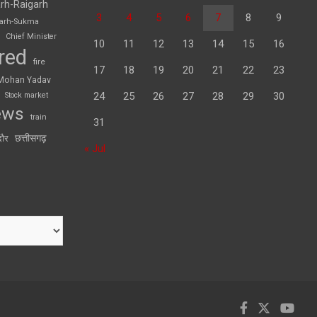
rh-Raigarh
3
4
5
6
7
8
9
garh-Sukma
Chief Minister
10
11
12
13
14
15
16
red
fire
17
18
19
20
21
22
23
Mohan Yadav
24
25
26
27
28
29
30
Stock market
ews
train
31
छत्तीसगढ़
दौर
« Jul