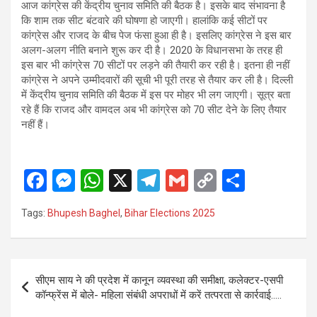
आज कांग्रेस की केंद्रीय चुनाव समिति की बैठक है। इसके बाद संभावना है
कि शाम तक सीट बंटवारे की घोषणा हो जाएगी। हालांकि कई सीटों पर
कांग्रेस और राजद के बीच पेज फंसा हुआ ही है। इसलिए कांग्रेस ने इस बार
अलग-अलग नीति बनाने शुरू कर दी है। 2020 के विधानसभा के तरह ही
इस बार भी कांग्रेस 70 सीटों पर लड़ने की तैयारी कर रही है। इतना ही नहीं
कांग्रेस ने अपने उम्मीदवारों की सूची भी पूरी तरह से तैयार कर ली है। दिल्ली
में केंद्रीय चुनाव समिति की बैठक में इस पर मोहर भी लग जाएगी। सूत्र बता
रहे हैं कि राजद और वामदल अब भी कांग्रेस को 70 सीट देने के लिए तैयार
नहीं हैं।
F
M
W
X
T
G
C
S
a
es
h
el
m
o
h
Tags:
Bhupesh Baghel
,
Bihar Elections 2025
ce
se
at
e
ail
py
ar
b
n
s
gr
Li
e
o
g
A
a
n
Post
सीएम साय ने की प्रदेश में कानून व्यवस्था की समीक्षा, कलेक्टर-एसपी
o
er
p
m
k
navigation
कॉन्फ्रेंस में बोले- महिला संबंधी अपराधों में करें तत्परता से कार्रवाई…..
k
p