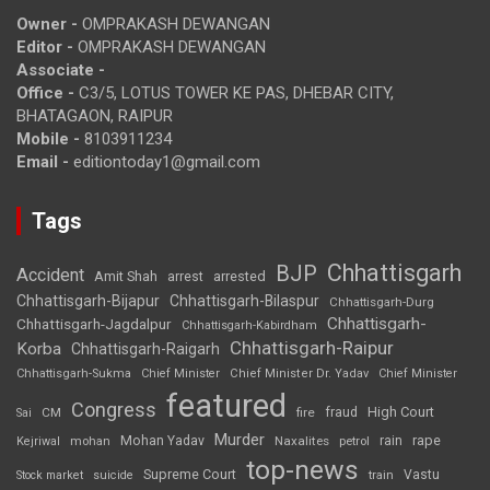
Owner -
OMPRAKASH DEWANGAN
Editor -
OMPRAKASH DEWANGAN
Associate -
Office -
C3/5, LOTUS TOWER KE PAS, DHEBAR CITY,
BHATAGAON, RAIPUR
Mobile -
8103911234
Email -
editiontoday1@gmail.com
Tags
Chhattisgarh
BJP
Accident
Amit Shah
arrested
arrest
Chhattisgarh-Bijapur
Chhattisgarh-Bilaspur
Chhattisgarh-Durg
Chhattisgarh-
Chhattisgarh-Jagdalpur
Chhattisgarh-Kabirdham
Chhattisgarh-Raipur
Korba
Chhattisgarh-Raigarh
Chhattisgarh-Sukma
Chief Minister
Chief Minister Dr. Yadav
Chief Minister
featured
Congress
High Court
CM
fire
fraud
Sai
Murder
rape
Mohan Yadav
Naxalites
rain
Kejriwal
mohan
petrol
top-news
Supreme Court
Vastu
Stock market
suicide
train