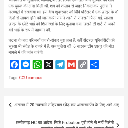
जानकारी के मुताबिक, जीजीयू परिसर स्थित एक तालाब में गुरुवार की शाम
एक युवक की लाश मिली थी. शव को तालाब से बाहर निकालकर पुलिस ने
मरच्यूरी में रखवाया था. इस बीच शुक्रवार को विवि परिसर में एक छात्र के दो
दिनों से लापता होने की जानकारी सामने आने से सनसनी फैल गई. लापता
छात्र के छोटे भाई को शिनाख्ती के लिए बुलाया गया. उसने टी शर्ट से अपने
बड़े भाई के रूप में पहचान की.
घटना के बाद परिजनों का रो-रोकर बुरा हाल है. वहीं सेंट्रल यूनिवर्सिटी की
सुरक्षा भी संदेह के दायरे में है. अब पुलिस की 6 सदस्य टीम छात्र की मौत
मामले में की जांच करेगी.
F
M
W
X
T
G
C
S
a
es
h
el
m
o
h
Tags:
GGU campus
ce
se
at
e
ail
py
ar
b
n
s
gr
Li
e
o
g
A
a
n
Post
अंतागढ़ में 20 नक्सली सक्रियता छोड़ कर आत्मसमर्पण के लिए आगे आए
o
er
p
m
k
navigation
k
p
छत्तीसगढ़ HC का आदेश: सिर्फ Probation पूरी होने से नहीं मिलेगी