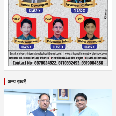
अन्य ख़बरें