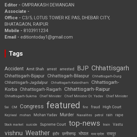
Editor -
OMPRAKASH DEWANGAN
Associate -
Office -
C3/5, LOTUS TOWER KE PAS, DHEBAR CITY,
BHATAGAON, RAIPUR
Mobile -
8103911234
Email -
editiontoday1@gmail.com
Tags
Chhattisgarh
BJP
Accident
Amit Shah
arrested
arrest
Chhattisgarh-Bijapur
Chhattisgarh-Bilaspur
Chhattisgarh-Durg
Chhattisgarh-
Chhattisgarh-Jagdalpur
Chhattisgarh-Kabirdham
Chhattisgarh-Raipur
Korba
Chhattisgarh-Raigarh
Chhattisgarh-Sukma
Chief Minister
Chief Minister Dr. Yadav
Chief Minister
featured
Congress
High Court
CM
fire
fraud
Sai
Murder
rape
Mohan Yadav
Naxalites
rain
Kejriwal
mohan
petrol
top-news
Supreme Court
Vastu
Stock market
suicide
train
Weather
vishnu
भोपाल
छत्तीसगढ़
रायपुर
इंदौर
मध्य प्रदेश