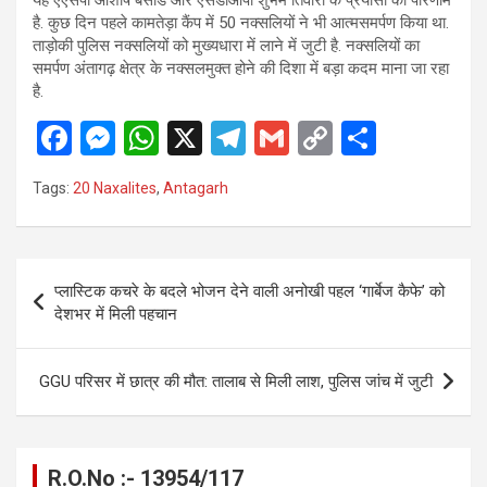
यह एएसपी आशीष बंसोड और एसडीओपी शुभम तिवारी के प्रयासों का परिणाम
है. कुछ दिन पहले कामतेड़ा कैंप में 50 नक्सलियों ने भी आत्मसमर्पण किया था.
ताड़ोकी पुलिस नक्सलियों को मुख्यधारा में लाने में जुटी है. नक्सलियों का
समर्पण अंतागढ़ क्षेत्र के नक्सलमुक्त होने की दिशा में बड़ा कदम माना जा रहा
है.
F
M
W
X
T
G
C
S
a
es
h
el
m
o
h
Tags:
20 Naxalites
,
Antagarh
ce
se
at
e
ail
py
ar
b
n
s
gr
Li
e
o
g
A
a
n
Post
प्लास्टिक कचरे के बदले भोजन देने वाली अनोखी पहल ‘गार्बेज कैफे’ को
o
er
p
m
k
navigation
देशभर में मिली पहचान
k
p
GGU परिसर में छात्र की मौत: तालाब से मिली लाश, पुलिस जांच में जुटी
R.O.No :- 13954/117