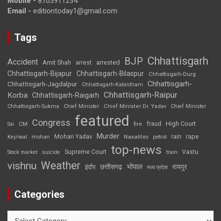
Mobile -
8103911234
Email -
editiontoday1@gmail.com
Tags
Chhattisgarh
BJP
Accident
Amit Shah
arrested
arrest
Chhattisgarh-Bijapur
Chhattisgarh-Bilaspur
Chhattisgarh-Durg
Chhattisgarh-
Chhattisgarh-Jagdalpur
Chhattisgarh-Kabirdham
Chhattisgarh-Raipur
Korba
Chhattisgarh-Raigarh
Chhattisgarh-Sukma
Chief Minister
Chief Minister Dr. Yadav
Chief Minister
featured
Congress
High Court
CM
fire
fraud
Sai
Murder
rape
Mohan Yadav
Naxalites
rain
Kejriwal
mohan
petrol
top-news
Supreme Court
Vastu
Stock market
suicide
train
Weather
vishnu
भोपाल
छत्तीसगढ़
रायपुर
इंदौर
मध्य प्रदेश
Categories
Categories