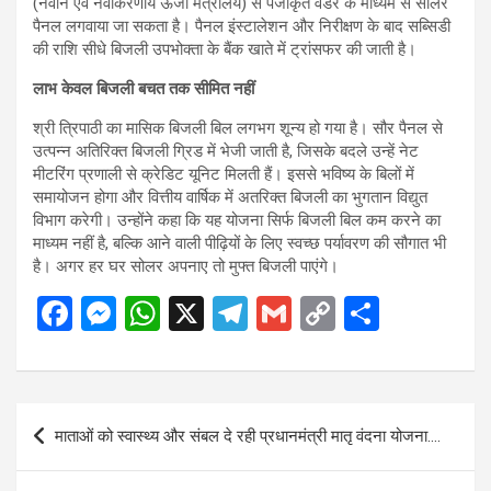
(नवीन एवं नवीकरणीय ऊर्जा मंत्रालय) से पंजीकृत वेंडर के माध्यम से सोलर
पैनल लगवाया जा सकता है। पैनल इंस्टालेशन और निरीक्षण के बाद सब्सिडी
की राशि सीधे बिजली उपभोक्ता के बैंक खाते में ट्रांसफर की जाती है।
लाभ केवल बिजली बचत तक सीमित नहीं
श्री त्रिपाठी का मासिक बिजली बिल लगभग शून्य हो गया है। सौर पैनल से
उत्पन्न अतिरिक्त बिजली ग्रिड में भेजी जाती है, जिसके बदले उन्हें नेट
मीटरिंग प्रणाली से क्रेडिट यूनिट मिलती हैं। इससे भविष्य के बिलों में
समायोजन होगा और वित्तीय वार्षिक में अतरिक्त बिजली का भुगतान विद्युत
विभाग करेगी। उन्होंने कहा कि यह योजना सिर्फ बिजली बिल कम करने का
माध्यम नहीं है, बल्कि आने वाली पीढ़ियों के लिए स्वच्छ पर्यावरण की सौगात भी
है। अगर हर घर सोलर अपनाए तो मुफ्त बिजली पाएंगे।
F
M
W
X
T
G
C
S
a
es
h
el
m
o
h
ce
se
at
e
ail
py
ar
b
n
s
gr
Li
e
Post
माताओं को स्वास्थ्य और संबल दे रही प्रधानमंत्री मातृ वंदना योजना….
o
g
A
a
n
navigation
o
er
p
m
k