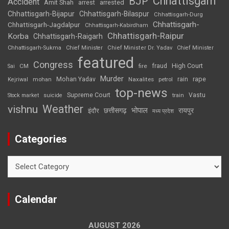
Chhattisgarh
BJP
Accident
Amit Shah
arrested
arrest
Chhattisgarh-Bijapur
Chhattisgarh-Bilaspur
Chhattisgarh-Durg
Chhattisgarh-
Chhattisgarh-Jagdalpur
Chhattisgarh-Kabirdham
Chhattisgarh-Raipur
Korba
Chhattisgarh-Raigarh
Chhattisgarh-Sukma
Chief Minister
Chief Minister Dr. Yadav
Chief Minister
featured
Congress
High Court
CM
fire
fraud
Sai
Murder
rape
Mohan Yadav
Naxalites
rain
Kejriwal
mohan
petrol
top-news
Supreme Court
Vastu
Stock market
suicide
train
Weather
vishnu
भोपाल
छत्तीसगढ़
रायपुर
इंदौर
मध्य प्रदेश
Categories
Categories
Calendar
AUGUST 2026