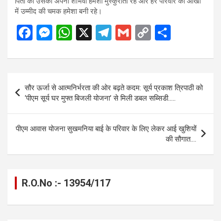
पिता की उसकी अपनी शांभवी हमेशा मुस्कुराती रहे और हर परिवार की आंखों
में उम्मीद की चमक हमेशा बनी रहे।
F
M
W
X
T
G
C
S
a
es
h
el
m
o
h
ce
se
at
e
ail
py
ar
b
n
s
gr
Li
e
Post
सौर ऊर्जा से आत्मनिर्भरता की ओर बढ़ते कदम: सूर्य प्रकाश त्रिपाठी को
o
g
A
a
n
navigation
‘पीएम सूर्य घर मुफ्त बिजली योजना’ से मिली डबल सब्सिडी…..
o
er
p
m
k
k
p
पीएम आवास योजना सुखमनिया बाई के परिवार के लिए लेकर आई खुशियों
की सौगात….
R.O.No :- 13954/117