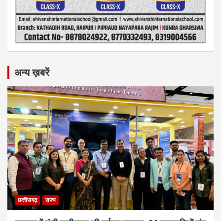
अन्य ख़बरें
छत्तीसगढ़
राज्य