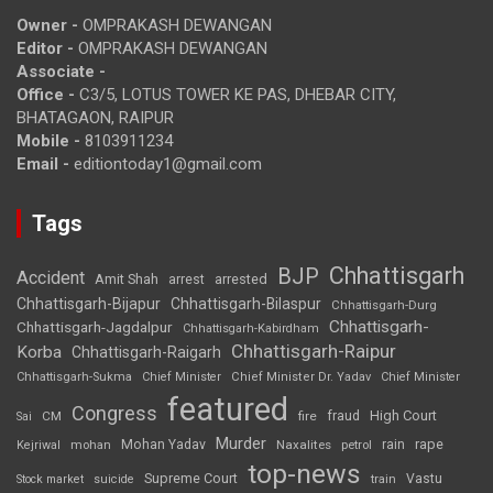
Owner -
OMPRAKASH DEWANGAN
Editor -
OMPRAKASH DEWANGAN
Associate -
Office -
C3/5, LOTUS TOWER KE PAS, DHEBAR CITY,
BHATAGAON, RAIPUR
Mobile -
8103911234
Email -
editiontoday1@gmail.com
Tags
Chhattisgarh
BJP
Accident
Amit Shah
arrested
arrest
Chhattisgarh-Bijapur
Chhattisgarh-Bilaspur
Chhattisgarh-Durg
Chhattisgarh-
Chhattisgarh-Jagdalpur
Chhattisgarh-Kabirdham
Chhattisgarh-Raipur
Korba
Chhattisgarh-Raigarh
Chhattisgarh-Sukma
Chief Minister
Chief Minister Dr. Yadav
Chief Minister
featured
Congress
High Court
CM
fire
fraud
Sai
Murder
rape
Mohan Yadav
Naxalites
rain
Kejriwal
mohan
petrol
top-news
Supreme Court
Vastu
Stock market
suicide
train