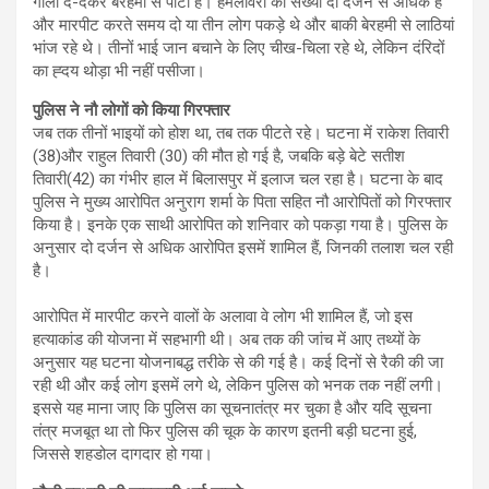
गाली दे-देकर बेरहमी से पीटा है। हमलावरों की संख्या दो दर्जन से अधिक है
और मारपीट करते समय दो या तीन लोग पकड़े थे और बाकी बेरहमी से लाठियां
भांज रहे थे। तीनों भाई जान बचाने के लिए चीख-चिला रहे थे, लेकिन दंरिदों
का ह्दय थोड़ा भी नहीं पसीजा।
पुलिस ने नौ लोगों को किया गिरफ्तार
जब तक तीनों भाइयों को होश था, तब तक पीटते रहे। घटना में राकेश तिवारी
(38)और राहुल तिवारी (30) की मौत हो गई है, जबकि बड़े बेटे सतीश
तिवारी(42) का गंभीर हाल में बिलासपुर में इलाज चल रहा है। घटना के बाद
पुलिस ने मुख्य आरोपित अनुराग शर्मा के पिता सहित नौ आरोपितों को गिरफ्तार
किया है। इनके एक साथी आरोपित को शनिवार को पकड़ा गया है। पुलिस के
अनुसार दो दर्जन से अधिक आरोपित इसमें शामिल हैं, जिनकी तलाश चल रही
है।
आरोपित में मारपीट करने वालों के अलावा वे लोग भी शामिल हैं, जो इस
हत्याकांड की योजना में सहभागी थी। अब तक की जांच में आए तथ्यों के
अनुसार यह घटना योजनाबद्ध तरीके से की गई है। कई दिनों से रैकी की जा
रही थी और कई लोग इसमें लगे थे, लेकिन पुलिस को भनक तक नहीं लगी।
इससे यह माना जाए कि पुलिस का सूचनातंत्र मर चुका है और यदि सूचना
तंत्र मजबूत था तो फिर पुलिस की चूक के कारण इतनी बड़ी घटना हुई,
जिससे शहडोल दागदार हो गया।