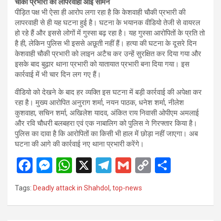
चौकी प्रभारी की लापरवाही आई सामने
पीड़ित पक्ष भी ऐसा ही आरोप लगा रहा है कि केशवाही चौकी प्रभारी की
लापरवाही से ही यह घटना हुई है। घटना के भयानक वीडियो तेजी से वायरल
हो रहे हैं और इससे लोगों में गुस्सा बढ़ रहा है। यह गुस्सा आरोपितों के प्रति तो
है ही, लेकिन पुलिस भी इससे अछूती नहीं हैं। हत्या की घटना के दूसरे दिन
केशवाही चौकी प्रभारी को लाइन अटैच कर उन्हें सुरक्षित कर दिया गया और
इसके बाद बुढ़ार थाना प्रभारी को यातायात प्रभारी बना दिया गया। इस
कार्रवाई में भी चार दिन लग गए हैं।
वीडियो को देखने के बाद हर व्यक्ति इस घटना में बड़ी कार्रवाई की अपेक्षा कर
रहा है। मुख्य आरोपित अनुराग शर्मा, नयन पाठक, धनेश शर्मा, नीलेश
कुशवाहा, सचिन शर्मा, अखिलेश यादव, अंकित राय निवासी ओपीएम अमलाई
और रवि चौधरी बलबहरा एवं एक नाबालिग को पुलिस ने गिरफ्तार किया है।
पुलिस का दावा है कि आरोपितों का किसी भी हाल में छोड़ा नहीं जाएगा। अब
घटना की आगे की कार्रवाई नए थाना प्रभारी करेंगे।
F
M
W
X
T
G
C
S
a
es
h
el
m
o
h
Tags:
Deadly attack in Shahdol
,
top-news
ce
se
at
e
ail
py
ar
b
n
s
gr
Li
e