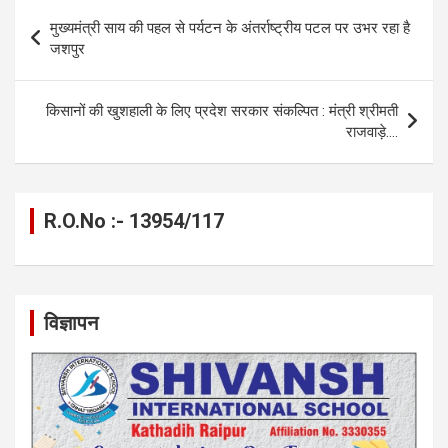
o
g
A
a
n
Post
मुख्यमंत्री साय की पहल से पर्यटन के अंतर्राष्ट्रीय पटल पर उभर रहा है
o
er
p
m
k
navigation
जशपुर
k
p
किसानों की खुशहाली के लिए प्रदेश सरकार संकल्पित : मंत्री श्रीमती
राजवाड़े….
R.O.No :- 13954/117
विज्ञापन