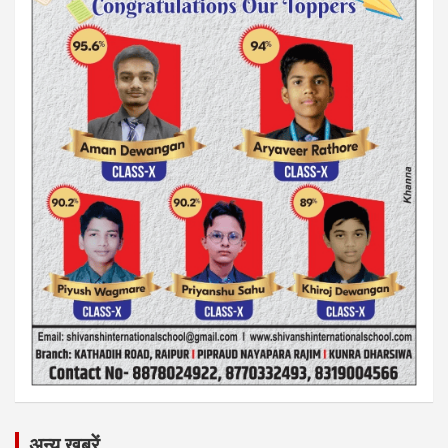
अन्य ख़बरें