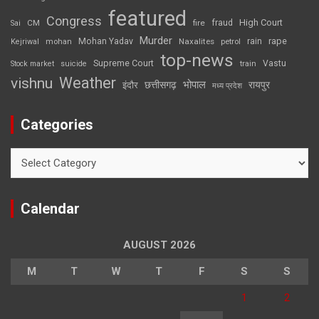
featured
Congress
High Court
CM
fire
fraud
Sai
Murder
rape
Mohan Yadav
Naxalites
rain
Kejriwal
mohan
petrol
top-news
Supreme Court
Vastu
Stock market
suicide
train
Weather
vishnu
भोपाल
छत्तीसगढ़
रायपुर
इंदौर
मध्य प्रदेश
Categories
Categories
Calendar
AUGUST 2026
M
T
W
T
F
S
S
1
2