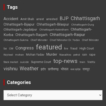
Tags
Chhattisgarh
BJP
Accident
Amit Shah
arrested
arrest
Chhattisgarh-Bijapur
Chhattisgarh-Bilaspur
Chhattisgarh-Durg
Chhattisgarh-
Chhattisgarh-Jagdalpur
Chhattisgarh-Kabirdham
Chhattisgarh-Raipur
Korba
Chhattisgarh-Raigarh
Chhattisgarh-Sukma
Chief Minister
Chief Minister Dr. Yadav
Chief Minister
featured
Congress
High Court
CM
fire
fraud
Sai
Murder
rape
Mohan Yadav
Naxalites
rain
Kejriwal
mohan
petrol
top-news
Supreme Court
Vastu
Stock market
suicide
train
Weather
vishnu
भोपाल
छत्तीसगढ़
रायपुर
इंदौर
मध्य प्रदेश
Categories
Categories