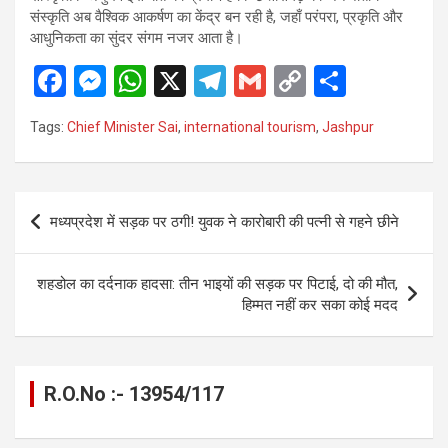
संस्कृति अब वैश्विक आकर्षण का केंद्र बन रही है, जहाँ परंपरा, प्रकृति और
आधुनिकता का सुंदर संगम नजर आता है।
F
M
W
X
T
G
C
S
a
es
h
el
m
o
h
Tags:
Chief Minister Sai
,
international tourism
,
Jashpur
ce
se
at
e
ail
py
ar
b
n
s
gr
Li
e
o
g
A
a
n
Post
मध्यप्रदेश में सड़क पर ठगी! युवक ने कारोबारी की पत्नी से गहने छीने
o
er
p
m
k
navigation
k
p
शहडोल का दर्दनाक हादसा: तीन भाइयों की सड़क पर पिटाई, दो की मौत,
हिम्मत नहीं कर सका कोई मदद
R.O.No :- 13954/117