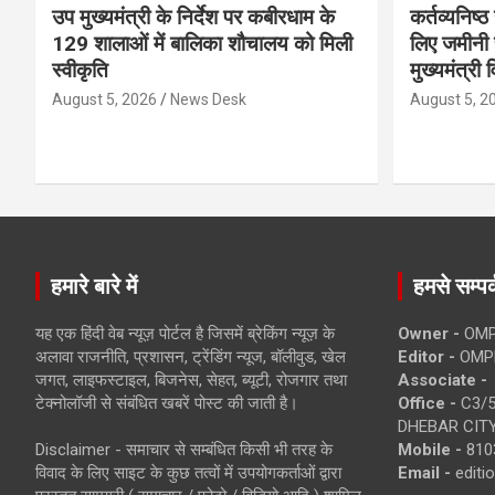
उप मुख्यमंत्री के निर्देश पर कबीरधाम के
कर्तव्यनिष्
129 शालाओं में बालिका शौचालय को मिली
लिए जमीनी स
स्वीकृति
मुख्यमंत्री 
August 5, 2026
News Desk
August 5, 2
हमारे बारे में
हमसे सम्पर्
यह एक हिंदी वेब न्यूज़ पोर्टल है जिसमें ब्रेकिंग न्यूज़ के
Owner -
OMP
अलावा राजनीति, प्रशासन, ट्रेंडिंग न्यूज, बॉलीवुड, खेल
Editor -
OMP
जगत, लाइफस्टाइल, बिजनेस, सेहत, ब्यूटी, रोजगार तथा
Associate -
टेक्नोलॉजी से संबंधित खबरें पोस्ट की जाती है।
Office -
C3/5
DHEBAR CITY
Disclaimer - समाचार से सम्बंधित किसी भी तरह के
Mobile -
810
विवाद के लिए साइट के कुछ तत्वों में उपयोगकर्ताओं द्वारा
Email -
edit