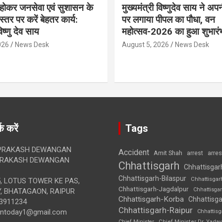
ठ होकर जनसेवा एवं सुशासन के
मुख्यमंत्री विष्णुदेव साय ने अप
्तर पर करें बेहतर कार्य:
पर लगाया पीपल का पौधा, वन
विष्णु देव साय
महोत्सव-2026 का हुआ शुभारं
026
News Desk
August 5, 2026
News Desk
क करें
Tags
RAKASH DEWANGAN
Accident
Amit Shah
arre
arrest
RAKASH DEWANGAN
Chhattisgarh
Chhattisgar
Chhattisgarh-Bilaspur
Chhattisgar
, LOTUS TOWER KE PAS,
Chhattisgarh-Jagdalpur
Chhattisga
, BHATAGAON, RAIPUR
Chhattisgarh-Korba
Chhattisga
3911234
Chhattisgarh-Raipur
iontoday1@gmail.com
Chhattis
Chief Minister
Chief Minister Dr. Yadav