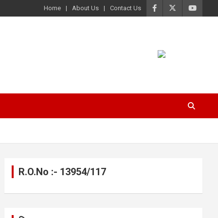
Home
About Us
Contact Us
R.O.No :- 13954/117