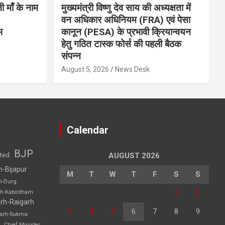
नी माँ के नाम
मुख्यमंत्री विष्णु देव साय की अध्यक्षता में
वन अधिकार अधिनियम (FRA) एवं पेसा
भ
कानून (PESA) के प्रभावी क्रियान्वयन
हेतु गठित टास्क फोर्स की पहली बैठक
संपन्न
August 5, 2026
News Desk
Calendar
BJP
sted
AUGUST 2026
h-Bijapur
M
T
W
T
F
S
S
h-Durg
1
2
rh-Kabirdham
rh-Raigarh
3
4
5
6
7
8
9
garh-Sukma
Chief Minister