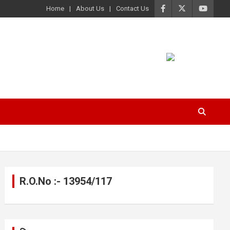
Home
About Us
Contact Us
R.O.No :- 13954/117