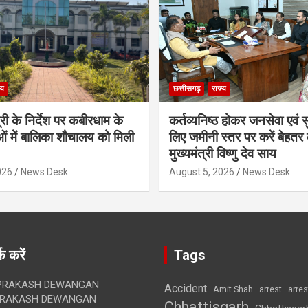
्य
छत्तीसगढ़
राज्य
्री के निर्देश पर कबीरधाम के
कर्तव्यनिष्ठ होकर जनसेवा एवं
 में बालिका शौचालय को मिली
लिए जमीनी स्तर पर करें बेहतर क
मुख्यमंत्री विष्णु देव साय
026
News Desk
August 5, 2026
News Desk
क करें
Tags
RAKASH DEWANGAN
Accident
Amit Shah
arre
arrest
RAKASH DEWANGAN
Chhattisgarh