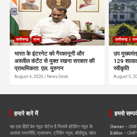
छत्तीसगढ़
राज्य
छत्तीसगढ़
राज
भारत के इंटरनेट को गैरकानूनी और
उप मुख्यमंत
अश्लील कंटेंट से मुक्त रखना सरकार की
129 शालाओं
प्राथमिकता: एल. मुरुगन
स्वीकृति
August 6, 2026
News Desk
August 5, 2
हमारे बारे में
हमसे सम्पर्
यह एक हिंदी वेब न्यूज़ पोर्टल है जिसमें ब्रेकिंग न्यूज़ के
Owner -
OMP
अलावा राजनीति, प्रशासन, ट्रेंडिंग न्यूज, बॉलीवुड, खेल
Editor -
OMP