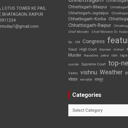
Chhattisgar
Chhattisgarh-Bilaspur
Chhattisgar
, LOTUS TOWER KE PAS,
Chhattisgarh-Jagdalpur
Chhattisga
, BHATAGAON, RAIPUR
Chhattisgarh-Korba
Chhattisga
3911234
Chhattisgarh-Raipur
iontoday1@gmail.com
Chhattis
Chief Minister
Chief Minister Dr. Yadav
featu
Congress
CM
Sai
High Court
fraud
Kejriwal
mohan
Murder
rape
Naxalites
rain
petrol
top-n
Supreme Court
suicide
Weather
vishnu
इं
Vastu
भोपाल
रायपुर
मध्य प्रदेश
Categories
Categories