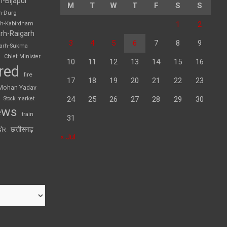
h-Bijapur
M
T
W
T
F
S
S
h-Durg
1
2
rh-Kabirdham
rh-Raigarh
3
4
5
6
7
8
9
garh-Sukma
Chief Minister
10
11
12
13
14
15
16
red
fire
17
18
19
20
21
22
23
Mohan Yadav
24
25
26
27
28
29
30
Stock market
ews
train
31
छत्तीसगढ़
दौर
« Jul