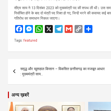
सीएम साय ने 13 दिसंबर 2023 को मुख्यमंत्री पद की शपथ ली थी। उस समय
निर्वाचित होने के बाद दो मंत्री पद रिक्त हो गए, जिन्हें भरने की कवायद कई
गतिरोध का समाधान निकल जाएगा।
F
M
W
X
T
G
C
S
a
es
h
el
m
o
h
Tags:
featured
ce
se
at
e
ail
py
ar
b
n
s
gr
Li
e
o
g
A
a
n
Post
o
er
p
m
k
समृद्ध और खुशहाल किसान – विकसित छत्तीसगढ़ का मजबूत आधार
navigation
: मुख्यमंत्री साय…
k
p
अन्य ख़बरें