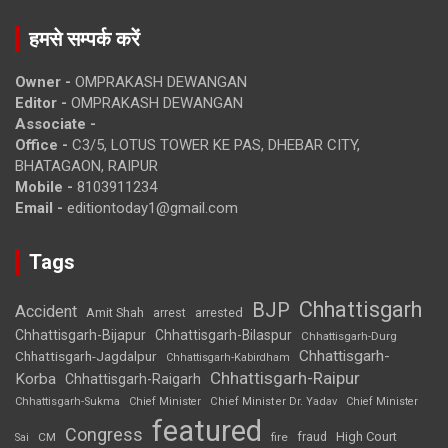
हमसे सम्पर्क करें
Owner -
OMPRAKASH DEWANGAN
Editor -
OMPRAKASH DEWANGAN
Associate -
Office -
C3/5, LOTUS TOWER KE PAS, DHEBAR CITY,
BHATAGAON, RAIPUR
Mobile -
8103911234
Email -
editiontoday1@gmail.com
Tags
Chhattisgarh
BJP
Accident
Amit Shah
arrested
arrest
Chhattisgarh-Bijapur
Chhattisgarh-Bilaspur
Chhattisgarh-Durg
Chhattisgarh-
Chhattisgarh-Jagdalpur
Chhattisgarh-Kabirdham
Chhattisgarh-Raipur
Korba
Chhattisgarh-Raigarh
Chhattisgarh-Sukma
Chief Minister
Chief Minister Dr. Yadav
Chief Minister
featured
Congress
High Court
CM
fire
fraud
Sai