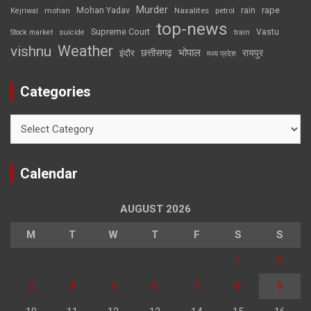
Murder
rape
Mohan Yadav
Naxalites
rain
Kejriwal
mohan
petrol
top-news
Supreme Court
Vastu
Stock market
suicide
train
Weather
vishnu
भोपाल
छत्तीसगढ़
रायपुर
इंदौर
मध्य प्रदेश
Categories
Categories
Calendar
AUGUST 2026
M
T
W
T
F
S
S
1
2
3
4
5
6
7
8
9