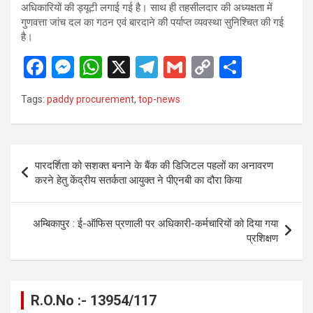
अधिकारियों की ड्यूटी लगाई गई है। साथ ही तहसीलदार की अध्यक्षता में
गुणवत्ता जांच दल का गठन एवं बारदाने की पर्याप्त व्यवस्था सुनिश्चित की गई
है।
F
M
W
X
T
G
C
S
a
es
h
el
m
o
h
Tags:
paddy procurement
,
top-news
ce
se
at
e
ail
py
ar
b
n
s
gr
Li
e
o
g
A
a
n
Post
पारदर्शिता को सशक्त बनाने के बैंक की डिजिटल पहलों का अनावरण
o
er
p
m
k
navigation
करने हेतु केंद्रीय सतर्कता आयुक्त ने पीएनबी का दौरा किया
k
p
अम्बिकापुर : ई-ऑफिस प्रणाली पर अधिकारी-कर्मचारियों को दिया गया
प्रशिक्षण
R.O.No :- 13954/117