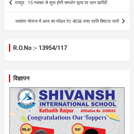
रायपुर : 15 नवम्बर से शुरू होगी समर्थन मूल्य पर धान खरीदी
o
er
p
m
k
navigation
k
p
भावांतर योजना में आज का मॉडल रेट 4056 रुपए प्रति क्विंटल जारी
R.O.No :- 13954/117
विज्ञापन