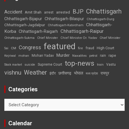
Chhattisgarh
BJP
Accident
Amit Shah
arrested
arrest
Chhattisgarh-Bijapur
Chhattisgarh-Bilaspur
Chhattisgarh-Durg
Chhattisgarh-
Chhattisgarh-Jagdalpur
Chhattisgarh-Kabirdham
Chhattisgarh-Raipur
Korba
Chhattisgarh-Raigarh
Chhattisgarh-Sukma
Chief Minister
Chief Minister Dr. Yadav
Chief Minister
featured
Congress
High Court
CM
fire
fraud
Sai
Murder
rape
Mohan Yadav
Naxalites
rain
Kejriwal
mohan
petrol
top-news
Supreme Court
Vastu
Stock market
suicide
train
Weather
vishnu
भोपाल
छत्तीसगढ़
रायपुर
इंदौर
मध्य प्रदेश
Categories
Categories
Calendar