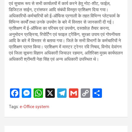
एवं सुचारू रूप से सभी कार्यालयों में कार्य करने हेतु नोट-शीट, फाईल,
डिजिटल साईन, ट्रांसफर आदि संबंधी विस्तृत प्रशिक्षण दिया गया।
अधिकारियों-कर्मचारियों को ई-ऑफिस प्रणाली के तहत विभिन्न प्लेटफार्म के
विभिन्न कार्यों तथा उनके उपयोग के बारे में विस्तार से जानकारी दी गई।
प्रशिक्षण में ई-ऑफिस का परिचय एवं उपयोग, दस्तावेज़ तैयार करना,
अनुमोदन प्रक्रिया, रिपोर्टिंग एवं फाइल ट्रैकिंग, सुरक्षा उपाय एवं गोपनीयता
आदि के बारे में विस्तार से बताया गया। जिले के सभी विभागों के कर्मचारियों ने
प्रशिक्षण प्राप्त किया। प्रशिक्षण में मास्टर ट्रेनर रवि निषाद, विनोद देवांगन
एवं जिला सूचना विज्ञान अधिकारी जियाउर रहमान, अतिरिक्त मुख्य कार्यपालन
अधिकारी श्रीमती नेहा सिंह एवं अन्य अधिकारी उपस्थित थे।
F
M
W
X
T
G
C
S
a
es
h
el
m
o
h
Tags:
e-Office system
ce
se
at
e
ail
py
ar
b
n
s
gr
Li
e
o
g
A
a
n
Post