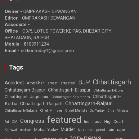
Owner -
OMPRAKASH DEWANGAN
Editor -
OMPRAKASH DEWANGAN
Associate -
Office -
C3/5, LOTUS TOWER KE PAS, DHEBAR CITY,
BHATAGAON, RAIPUR
Mobile -
8103911234
Email -
editiontoday1@gmail.com
Tags
Chhattisgarh
BJP
Accident
Amit Shah
arrested
arrest
Chhattisgarh-Bijapur
Chhattisgarh-Bilaspur
Chhattisgarh-Durg
Chhattisgarh-
Chhattisgarh-Jagdalpur
Chhattisgarh-Kabirdham
Chhattisgarh-Raipur
Korba
Chhattisgarh-Raigarh
Chhattisgarh-Sukma
Chief Minister
Chief Minister Dr. Yadav
Chief Minister
featured
Congress
High Court
CM
fire
fraud
Sai
Murder
rape
Mohan Yadav
Naxalites
rain
Kejriwal
mohan
petrol
top-news