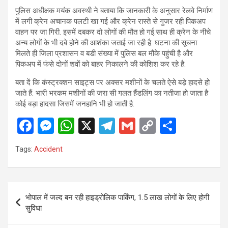
पुलिस अधीक्षक मयंक अवस्थी ने बताया कि जानकारी के अनुसार रेलवे निर्माण
में लगी क्रेन अचानक पलटी खा गई और क्रेन रास्ते से गुजर रही पिकअप
वाहन पर जा गिरी. इसमें दबकर दो लोगों की मौत हो गई.साथ ही क्रेन के नीचे
अन्य लोगों के भी दबे होने की आशंका जताई जा रही है. घटना की सूचना
मिलते ही जिला प्रशासन व बडी संख्या में पुलिस बल मौके पहुंची है और
पिकअप में फंसे दोनों शवों को बाहर निकालने की कोशिश कर रहे है.
बता दें कि कंस्ट्रक्शन साइट्स पर अक्सर मशीनों के चलते ऐसे बड़े हादसे हो
जाते हैं. भारी भरकम मशीनों की जरा सी गलत हैंडलिंग का नतीजा हो जाता है
कोई बड़ा हादसा जिसमें जनहानि भी हो जाती है.
F
M
W
X
T
G
C
S
a
es
h
el
m
o
h
Tags:
Accident
ce
se
at
e
ail
py
ar
b
n
s
gr
Li
e
o
g
A
a
n
Post
भोपाल में जल्द बन रही हाइड्रोलिक पार्किंग, 1.5 लाख लोगों के लिए होगी
o
er
p
m
k
navigation
सुविधा
k
p