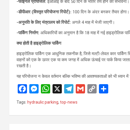
-फाइनल प्रोपोजल:
ईओआइ के बाद 50 दिन के भीतर तय होने की संभावना।
-डीपीआर (विस्तृत परियोजना रिपोर्ट):
100 दिन के अंदर बनकर तैयार होगा।
-अनुमति के लिए मंत्रालय को रिपोर्ट:
अगले 4 माह में भेजी जाएगी।
-पार्किंग निर्माण:
अधिकारियों का अनुमान है कि 18 माह में नई हाइड्रोलिक पार
क्या होती है हाइड्रोलिक पार्किंग
हाइड्रोलिक पार्किंग एक आधुनिक तकनीक है, जिसे मल्टी-लेवल कार पार्किंग 
वाहनों को एक के ऊपर एक या कम जगह में अधिक ऊंचाई पर पार्क किया जाता है।
रखती है।
यह परियोजना न केवल वर्तमान बल्कि भविष्य की आवश्यकताओं को भी ध्यान म
F
M
W
X
T
G
C
S
a
es
h
el
m
o
h
Tags:
hydraulic parking
,
top-news
ce
se
at
e
ail
py
ar
b
n
s
gr
Li
e
o
g
A
a
n
Post