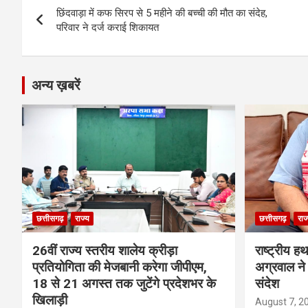
o
er
p
m
k
छिंदवाड़ा में कफ सिरप से 5 महीने की बच्ची की मौत का संदेह,
navigation
परिवार ने दर्ज कराई शिकायत
k
p
अन्य ख़बरें
छत्तीसगढ़
राज्य
छत्तीसगढ़
राज
26वीं राज्य स्तरीय शालेय क्रीड़ा
राष्ट्रीय ह
प्रतियोगिता की मेजबानी करेगा जीपीएम,
अग्रवाल ने 
18 से 21 अगस्त तक जुटेंगे प्रदेशभर के
संदेश
खिलाड़ी
August 7, 2