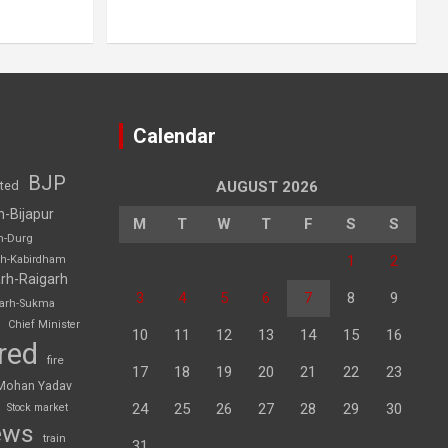
Calendar
BJP
sted
AUGUST 2026
h-Bijapur
M
T
W
T
F
S
S
h-Durg
1
2
rh-Kabirdham
rh-Raigarh
3
4
5
6
7
8
9
garh-Sukma
Chief Minister
10
11
12
13
14
15
16
red
fire
17
18
19
20
21
22
23
Mohan Yadav
24
25
26
27
28
29
30
Stock market
ews
train
31