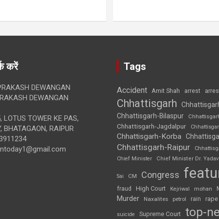
क करें
Tags
RAKASH DEWANGAN
Accident
Amit Shah
arre
arrest
RAKASH DEWANGAN
Chhattisgarh
Chhattisgar
Chhattisgarh-Bilaspur
Chhattisgar
, LOTUS TOWER KE PAS,
Chhattisgarh-Jagdalpur
Chhattisga
, BHATAGAON, RAIPUR
Chhattisgarh-Korba
Chhattisga
3911234
Chhattisgarh-Raipur
iontoday1@gmail.com
Chhattis
Chief Minister
Chief Minister Dr. Yadav
featu
Congress
CM
Sai
High Court
fraud
Kejriwal
mohan
Murder
rape
Naxalites
rain
petrol
top-n
Supreme Court
suicide