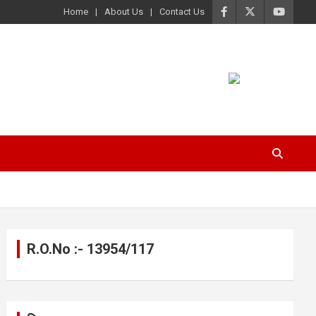
Home
About Us
Contact Us
R.O.No :- 13954/117