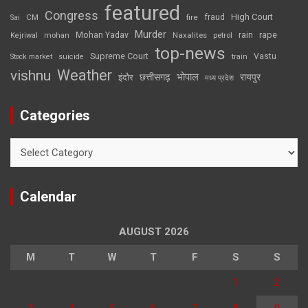
featured
Congress
High Court
CM
fire
fraud
Sai
Murder
rape
Mohan Yadav
Naxalites
rain
Kejriwal
mohan
petrol
top-news
Supreme Court
Vastu
Stock market
suicide
train
Weather
vishnu
भोपाल
छत्तीसगढ़
रायपुर
इंदौर
मध्य प्रदेश
Categories
Categories
Calendar
AUGUST 2026
M
T
W
T
F
S
S
1
2