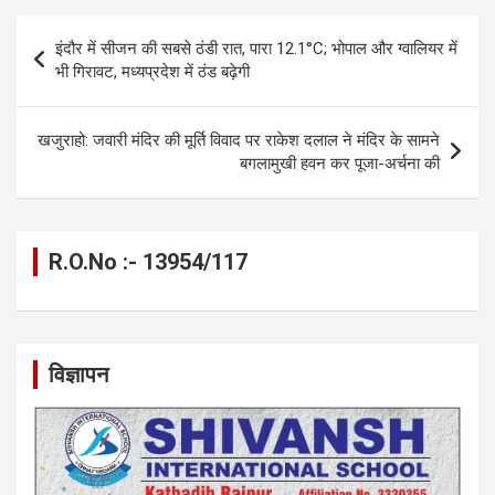
o
g
A
a
n
Post
इंदौर में सीजन की सबसे ठंडी रात, पारा 12.1°C; भोपाल और ग्वालियर में
o
er
p
m
k
navigation
भी गिरावट, मध्यप्रदेश में ठंड बढ़ेगी
k
p
खजुराहो: जवारी मंदिर की मूर्ति विवाद पर राकेश दलाल ने मंदिर के सामने
बगलामुखी हवन कर पूजा-अर्चना की
R.O.No :- 13954/117
विज्ञापन