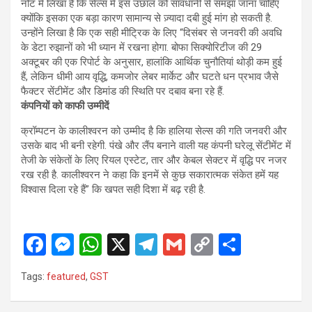
नोट में लिखा है कि सेल्स में इस उछाल को सावधानी से समझा जाना चाहिए
क्योंकि इसका एक बड़ा कारण सामान्य से ज़्यादा दबी हुई मांग हो सकती है.
उन्होंने लिखा है कि एक सही मीट्रिक के लिए “दिसंबर से जनवरी की अवधि
के डेटा रुझानों को भी ध्यान में रखना होगा. बोफा सिक्योरिटीज की 29
अक्टूबर की एक रिपोर्ट के अनुसार, हालांकि आर्थिक चुनौतियां थोड़ी कम हुई
हैं, लेकिन धीमी आय वृद्धि, कमजोर लेबर मार्केट और घटते धन प्रभाव जैसे
फैक्टर सेंटीमेंट और डिमांड की स्थिति पर दबाव बना रहे हैं.
कंपनियों को काफी उम्मीदें
क्रॉम्पटन के कालीश्वरन को उम्मीद है कि हालिया सेल्स की गति जनवरी और
उसके बाद भी बनी रहेगी. पंखे और लैंप बनाने वाली यह कंपनी घरेलू सेंटीमेंट में
तेजी के संकेतों के लिए रियल एस्टेट, तार और केबल सेक्टर में वृद्धि पर नजर
रख रही है. कालीश्वरन ने कहा कि इनमें से कुछ सकारात्मक संकेत हमें यह
विश्वास दिला रहे हैं” कि खपत सही दिशा में बढ़ रही है.
F
M
W
X
T
G
C
S
a
es
h
el
m
o
h
Tags:
featured
,
GST
ce
se
at
e
ail
py
ar
b
n
s
gr
Li
e