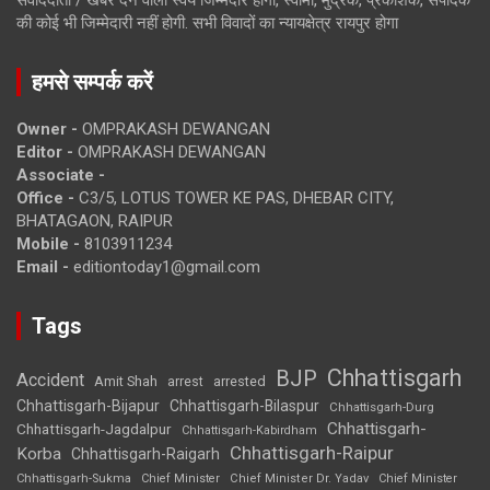
संवाददाता / खबर देने वाला स्वयं जिम्मेदार होगा, स्वामी, मुद्रक, प्रकाशक, संपादक
की कोई भी जिम्मेदारी नहीं होगी. सभी विवादों का न्यायक्षेत्र रायपुर होगा
हमसे सम्पर्क करें
Owner -
OMPRAKASH DEWANGAN
Editor -
OMPRAKASH DEWANGAN
Associate -
Office -
C3/5, LOTUS TOWER KE PAS, DHEBAR CITY,
BHATAGAON, RAIPUR
Mobile -
8103911234
Email -
editiontoday1@gmail.com
Tags
Chhattisgarh
BJP
Accident
Amit Shah
arrested
arrest
Chhattisgarh-Bijapur
Chhattisgarh-Bilaspur
Chhattisgarh-Durg
Chhattisgarh-
Chhattisgarh-Jagdalpur
Chhattisgarh-Kabirdham
Chhattisgarh-Raipur
Korba
Chhattisgarh-Raigarh
Chhattisgarh-Sukma
Chief Minister
Chief Minister Dr. Yadav
Chief Minister