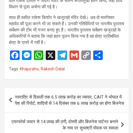
वाले राकेश दलाल ने जवारी मंदिर के सामने बगलामुखी हवन किया, जहां विधि
विधान से पूजा अर्चना की गई है।
साथ ही वकील राकेश किशोर ने खजुराहो मंदिर देखे। अब वो मातंगेश्वर
महादेव की पूजा करने भी जा सकते हैं। उनकी गतिविधियों पर भारतीय पुरातत्व
सर्वेक्षण की टीम भी नजर बनाए हुए हैं। भारतीय पुरातत्व सर्वेक्षण खजुराहो के
अधिकारियों ने बताया कि जहां हवन पूजन किया गया है वह क्षेत्र प्रतिबंधित
क्षेत्र के दायरे में नहीं है।
F
M
W
X
T
G
C
S
a
es
h
el
m
o
h
Tags:
Khajuraho
,
Rakesh Dalal
ce
se
at
e
ail
py
ar
b
n
s
gr
Li
e
o
g
A
a
n
Post
नवरात्रि से दिवाली तक 6.5 लाख करोड़ का व्यापार, CAIT ने भोपाल में
o
er
p
m
k
navigation
पेश की रिपोर्ट; शादियों से 14 दिसंबर तक 6 लाख करोड़ का होगा बिजनेस
k
p
एयरफोर्स जवान से 14 लाख की ठगी, दोस्ती और बिजनेस पार्टनर बनाने
के नाम पर सुभाश्री मोदक पर मामला