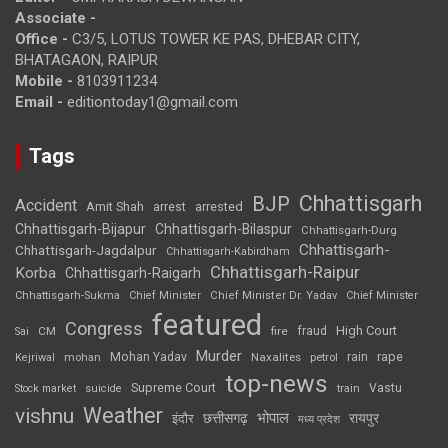
Associate -
Office -
C3/5, LOTUS TOWER KE PAS, DHEBAR CITY,
BHATAGAON, RAIPUR
Mobile -
8103911234
Email -
editiontoday1@gmail.com
Tags
Chhattisgarh
BJP
Accident
Amit Shah
arrested
arrest
Chhattisgarh-Bijapur
Chhattisgarh-Bilaspur
Chhattisgarh-Durg
Chhattisgarh-
Chhattisgarh-Jagdalpur
Chhattisgarh-Kabirdham
Chhattisgarh-Raipur
Korba
Chhattisgarh-Raigarh
Chhattisgarh-Sukma
Chief Minister
Chief Minister Dr. Yadav
Chief Minister
featured
Congress
High Court
CM
fire
fraud
Sai
Murder
rape
Mohan Yadav
Naxalites
rain
Kejriwal
mohan
petrol
top-news
Supreme Court
Vastu
Stock market
suicide
train
Weather
vishnu
भोपाल
छत्तीसगढ़
रायपुर
इंदौर
मध्य प्रदेश