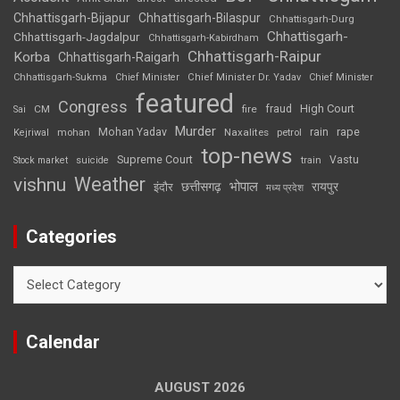
Chhattisgarh-Bijapur
Chhattisgarh-Bilaspur
Chhattisgarh-Durg
Chhattisgarh-
Chhattisgarh-Jagdalpur
Chhattisgarh-Kabirdham
Chhattisgarh-Raipur
Korba
Chhattisgarh-Raigarh
Chhattisgarh-Sukma
Chief Minister
Chief Minister Dr. Yadav
Chief Minister
featured
Congress
High Court
CM
fire
fraud
Sai
Murder
rape
Mohan Yadav
Naxalites
rain
Kejriwal
mohan
petrol
top-news
Supreme Court
Vastu
Stock market
suicide
train
Weather
vishnu
भोपाल
छत्तीसगढ़
रायपुर
इंदौर
मध्य प्रदेश
Categories
Categories
Calendar
AUGUST 2026