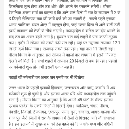
कहीं भी वर्षा की संभावना नहीं है। हालांकि, अब तापमान में गिरावट का
सिलसिला शुरू होगा और ठंड धीरे-धीरे अपने पैर पसारने लगेगी। मौसम
वैज्ञानिक अरुण शर्मा का कहना है कि आने वाले दिनों में रात के तापमान में 2 से
3 डिग्री सेल्सियस तक की कमी दर्ज की जा सकती है। सबसे पहले इसका
असर ग्वालियर-चंबल क्षेत्र में महसूस होगा, जहां उत्तर दिशा से आने वाली ठंडी
हवाएँ तापमान को तेजी से नीचे लाएंगी। मध्यप्रदेश में बारिश का दौर थामने के
बाद ठंड का असर बढ़ने लगा है। बुधवार रात कई शहरों में पारा काफी लुढ़क
गया। इंदौर में सीजन की सबसे ठंडी रात रही। यहां पर न्यूनतम तापमान 12.1
डिग्री दर्ज किया गया। राजगढ़ सबसे ठंडा रहा। यहां पारा 11 डिग्री रहा।
मौसम विभाग के अनुसार, इस सीजन में पहली पार तापमान में इतनी गिरावट
देखने को मिली है। सभी शहरों में तापमान 20 डिग्री से कम ही रहा। पहाड़ों
पर बर्फबारी शुरू होना भी इसकी एक वजह है।
पहाड़ों की बर्फबारी का असर अब एमपी पर भी दिखेगा
उत्तर भारत के पहाड़ी इलाकों हिमाचल, उत्तराखंड और जम्मू-कश्मीर में अब
बर्फबारी शुरू हो चुकी है, और इसका असर धीरे-धीरे मध्यप्रदेश तक पहुंचने
वाला है। मौसम विभाग का अनुमान है कि अगले 48 घंटों के भीतर इसका
प्रभाव प्रदेश के उत्तरी जिलों में दिखाई देगा। ग्वालियर, चंबल, नीमच,
मंदसौर, निवाड़ी, टीकमगढ़, छतरपुर, पन्ना, गुना, राजगढ़, आगर-मालवा और
शाजापुर जैसे जिलों में रात के तापमान में तेज़ी से गिरावट आने की संभावना
है। इन इलाकों में सुबह-शाम की ठंड पहले बढ़ेगी, जबकि मध्य और दक्षिणी