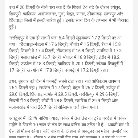
रात में 20 डिग्री के नीचे पारा बता दें कि पिछले 24 घंटे के दौरान श्योपुर,
शिवपुरी, ग्वालियर, अशोकनगर, गुना, बैतूल, सागर, टीकमगढ़, छतरपुर और
छिंदवाड़ा जिलों में हल्की बारिश हुई। इसके साथ दिन के तापमान में भी गिरावट
हुई।
नरसिंहपुर में एक ही रात में पारा 5.4 डिग्री लुढ़ककर 17.2 डिग्री पर आ
गया। छिंदवाड़ा-मंडला में 17.6 डिग्री, नौगांव में 15 डिग्री, रीवा में 15.8
डिग्री, सिवनी में 17.4 डिग्री, टीकमगढ़ में 16.8 डिग्री, उमरिया में 17.3
डिग्री, मलाजखंड में 16.7 डिग्री, भोपाल में 18.8 डिग्री, इंदौर में 18.2
डिग्री, उज्जैन में 18.3 डिग्री, ग्वालियर में 20.1 डिग्री, खंडवा-शिवपुरी में
17 डिग्री, खरगोन में 17.8 डिग्री, पचमढ़ी में 17.2 डिग्री रहा।
इधर, बुधवार को दिन में पचमढ़ी सबसे ठंडा रहा। यहां अधिकतम तापमान
25.2 डिग्री रहा। रायसेन में 27 डिग्री, बैतूल में 26.7 डिग्री, श्योपुर में
29.6 डिग्री, छिंदवाड़ा-दमोह में 29.5 डिग्री, नरसिंहपुर में 29.6 डिग्री,
सिवनी में 28 डिग्री, सीधी में 28.8 डिग्री, उमरिया में 29.9 डिग्री और
मलाजखंड में पारा 26.7 डिग्री सेल्सियस दर्ज किया गया।
अक्टूबर में 121% बारिश ज्यादा, नवंबर में तेज ठंड का ट्रेंड प्रदेश में नवंबर
महीने में पिछले 10 साल से ठंड के साथ बारिश का ट्रेंड भी है। अबकी बार भी
ऐसा ही मौसम रहेगा। वहीं, बारिश के लिहाज से अक्टूबर का महीना उम्मीदों पर
खरा उतरा है। औसत 2.8 इंच पानी गिर गया, जो सामान्य 1.3 इंच से 121%