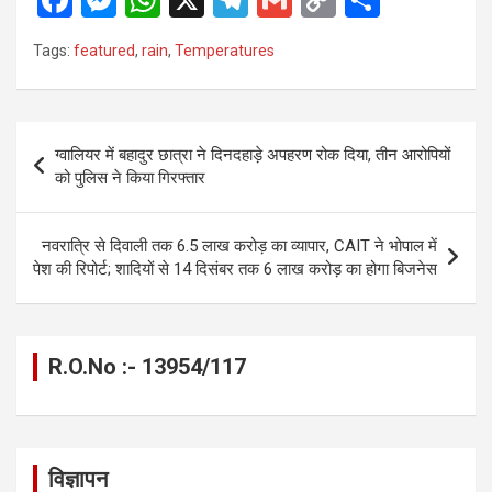
F
M
W
X
T
G
C
S
a
es
h
el
m
o
h
Tags:
featured
,
rain
,
Temperatures
ce
se
at
e
ail
py
ar
b
n
s
gr
Li
e
o
g
A
a
n
Post
ग्वालियर में बहादुर छात्रा ने दिनदहाड़े अपहरण रोक दिया, तीन आरोपियों
o
er
p
m
k
navigation
को पुलिस ने किया गिरफ्तार
k
p
नवरात्रि से दिवाली तक 6.5 लाख करोड़ का व्यापार, CAIT ने भोपाल में
पेश की रिपोर्ट; शादियों से 14 दिसंबर तक 6 लाख करोड़ का होगा बिजनेस
R.O.No :- 13954/117
विज्ञापन