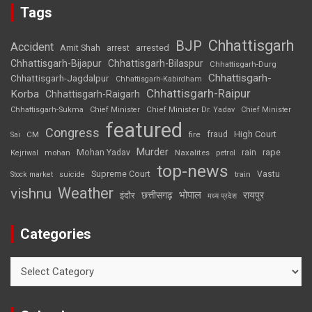
Tags
Chhattisgarh
BJP
Accident
Amit Shah
arrested
arrest
Chhattisgarh-Bijapur
Chhattisgarh-Bilaspur
Chhattisgarh-Durg
Chhattisgarh-
Chhattisgarh-Jagdalpur
Chhattisgarh-Kabirdham
Chhattisgarh-Raipur
Korba
Chhattisgarh-Raigarh
Chhattisgarh-Sukma
Chief Minister
Chief Minister Dr. Yadav
Chief Minister
featured
Congress
High Court
CM
fire
fraud
Sai
Murder
rape
Mohan Yadav
Naxalites
rain
Kejriwal
mohan
petrol
top-news
Supreme Court
Vastu
Stock market
suicide
train
Weather
vishnu
भोपाल
छत्तीसगढ़
रायपुर
इंदौर
मध्य प्रदेश
Categories
Categories