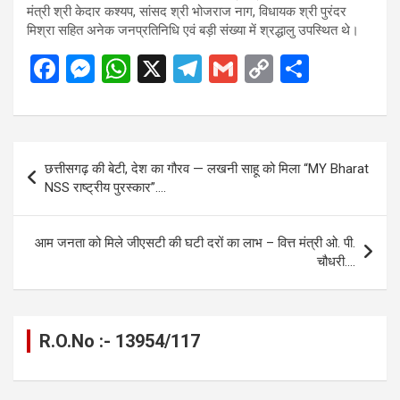
मंत्री श्री केदार कश्यप, सांसद श्री भोजराज नाग, विधायक श्री पुरंदर
मिश्रा सहित अनेक जनप्रतिनिधि एवं बड़ी संख्या में श्रद्धालु उपस्थित थे।
F
M
W
X
T
G
C
S
a
es
h
el
m
o
h
ce
se
at
e
ail
py
ar
b
n
s
gr
Li
e
Post
छत्तीसगढ़ की बेटी, देश का गौरव — लखनी साहू को मिला “MY Bharat
o
g
A
a
n
navigation
NSS राष्ट्रीय पुरस्कार”….
o
er
p
m
k
k
p
आम जनता को मिले जीएसटी की घटी दरों का लाभ – वित्त मंत्री ओ. पी.
चौधरी….
R.O.No :- 13954/117