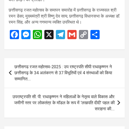
छत्तीसगढ़ रजत महोत्सव के समापन समारोह में छत्तीसगढ़ के राज्यपाल श्री
रमन डेका; मुख्यमंत्री श्री विष्णु देव साय; छत्तीसगढ़ विधानसभा के अध्यक्ष डॉ.
रमन सिंह; और अन्य गणमान्य व्यक्ति उपस्थित थे।
F
M
W
X
T
G
C
S
a
es
h
el
m
o
h
ce
se
at
e
ail
py
ar
b
n
s
gr
Li
e
Post
छत्तीसगढ रजत महोत्सव-2025 : उप राष्ट्रपति सीपी राधाकृष्णन ने
o
g
A
a
n
navigation
छत्तीसगढ़ के 34 अलंकरण से 37 विभूतियों एवं 4 संस्थाओं को किया
o
er
p
m
k
सम्मानित….
k
p
उपराष्ट्रपति सी. पी. राधाकृष्णन ने महिलाओं के नेतृत्व वाले विकास और
जमीनी स्तर पर लोकतंत्र के मॉडल के रूप में ‘लखपति दीदी’ पहल की
सराहना की….