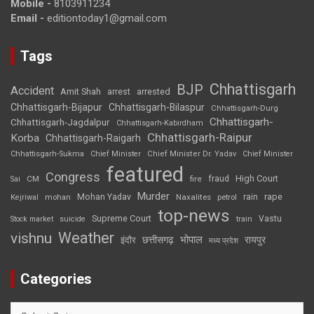
Mobile -
8103911234
Email -
editiontoday1@gmail.com
Tags
Chhattisgarh
BJP
Accident
Amit Shah
arrested
arrest
Chhattisgarh-Bijapur
Chhattisgarh-Bilaspur
Chhattisgarh-Durg
Chhattisgarh-
Chhattisgarh-Jagdalpur
Chhattisgarh-Kabirdham
Chhattisgarh-Raipur
Korba
Chhattisgarh-Raigarh
Chhattisgarh-Sukma
Chief Minister
Chief Minister Dr. Yadav
Chief Minister
featured
Congress
High Court
CM
fire
fraud
Sai
Murder
rape
Mohan Yadav
Naxalites
rain
Kejriwal
mohan
petrol
top-news
Supreme Court
Vastu
Stock market
suicide
train
Weather
vishnu
भोपाल
छत्तीसगढ़
रायपुर
इंदौर
मध्य प्रदेश
Categories
Categories