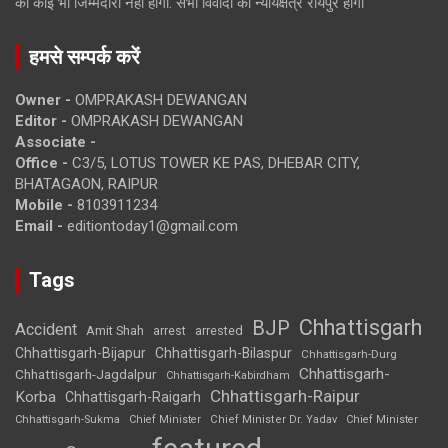
की कोई भी जिम्मेदारी नहीं होगी. सभी विवादों का न्यायक्षेत्र रायपुर होगा
हमसे सम्पर्क करें
Owner -
OMPRAKASH DEWANGAN
Editor -
OMPRAKASH DEWANGAN
Associate -
Office -
C3/5, LOTUS TOWER KE PAS, DHEBAR CITY,
BHATAGAON, RAIPUR
Mobile -
8103911234
Email -
editiontoday1@gmail.com
Tags
Chhattisgarh
BJP
Accident
Amit Shah
arrested
arrest
Chhattisgarh-Bijapur
Chhattisgarh-Bilaspur
Chhattisgarh-Durg
Chhattisgarh-
Chhattisgarh-Jagdalpur
Chhattisgarh-Kabirdham
Chhattisgarh-Raipur
Korba
Chhattisgarh-Raigarh
Chhattisgarh-Sukma
Chief Minister
Chief Minister Dr. Yadav
Chief Minister