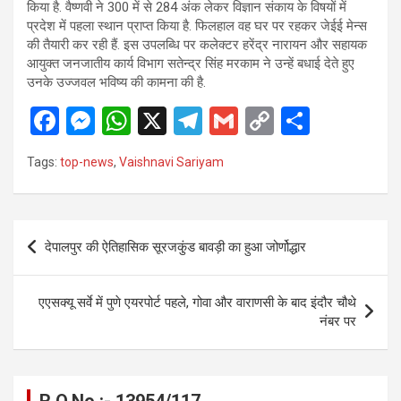
किया है. वैष्णवी ने 300 में से 284 अंक लेकर विज्ञान संकाय के विषयों में
प्रदेश में पहला स्थान प्राप्त किया है. फिलहाल वह घर पर रहकर जेईई मेन्स
की तैयारी कर रही हैं. इस उपलब्धि पर कलेक्टर हरेंद्र नारायन और सहायक
आयुक्त जनजातीय कार्य विभाग सतेन्द्र सिंह मरकाम ने उन्हें बधाई देते हुए
उनके उज्जवल भविष्य की कामना की है.
F
M
W
X
T
G
C
S
a
es
h
el
m
o
h
Tags:
top-news
,
Vaishnavi Sariyam
ce
se
at
e
ail
py
ar
b
n
s
gr
Li
e
o
g
A
a
n
Post
देपालपुर की ऐतिहासिक सूरजकु़ंड बावड़ी का हुआ जोर्णोद्धार
o
er
p
m
k
navigation
k
p
एएसक्यू सर्वे में पुणे एयरपोर्ट पहले, गोवा और वाराणसी के बाद इंदौर चौथे
नंबर पर