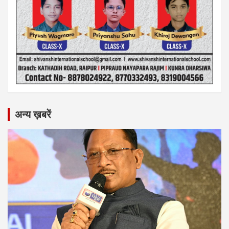
अन्य ख़बरें