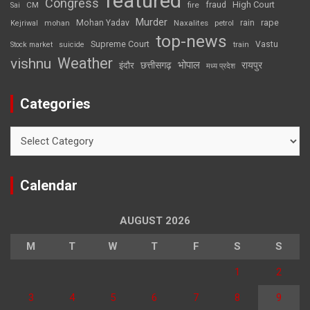
featured
Congress
High Court
CM
fire
fraud
Sai
Murder
rape
Mohan Yadav
Naxalites
rain
Kejriwal
mohan
petrol
top-news
Supreme Court
Vastu
Stock market
suicide
train
Weather
vishnu
भोपाल
छत्तीसगढ़
रायपुर
इंदौर
मध्य प्रदेश
Categories
Categories
Calendar
AUGUST 2026
M
T
W
T
F
S
S
1
2
3
4
5
6
7
8
9