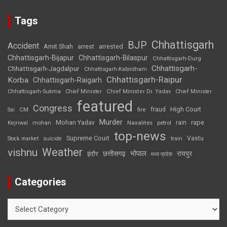
Tags
Chhattisgarh
BJP
Accident
Amit Shah
arrested
arrest
Chhattisgarh-Bijapur
Chhattisgarh-Bilaspur
Chhattisgarh-Durg
Chhattisgarh-
Chhattisgarh-Jagdalpur
Chhattisgarh-Kabirdham
Chhattisgarh-Raipur
Korba
Chhattisgarh-Raigarh
Chhattisgarh-Sukma
Chief Minister
Chief Minister Dr. Yadav
Chief Minister
featured
Congress
High Court
CM
fire
fraud
Sai
Murder
rape
Mohan Yadav
Naxalites
rain
Kejriwal
mohan
petrol
top-news
Supreme Court
Vastu
Stock market
suicide
train
Weather
vishnu
भोपाल
छत्तीसगढ़
रायपुर
इंदौर
मध्य प्रदेश
Categories
Categories