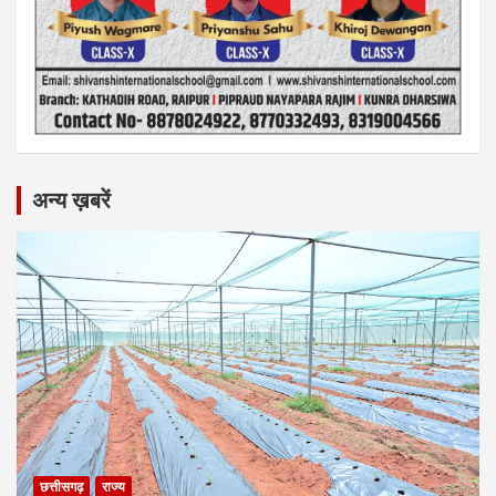
अन्य ख़बरें
छत्तीसगढ़
राज्य