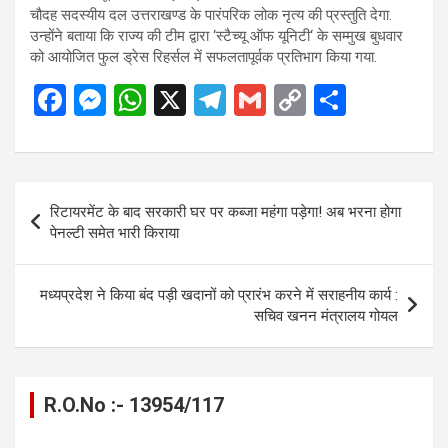
चौदह सदस्यीय दल उत्तराखण्ड के पारंपरिक लोक नृत्य की प्रस्तुति देगा.
उन्होंने बताया कि राज्य की टीम द्वारा ‘स्टैच्यू ऑफ यूनिटी‘ के सम्मुख बुधवार
को आयोजित फुल ड्रेस रिहर्सल में सफलतापूर्वक प्रतिभाग किया गया.
F
M
W
X
T
G
C
S
a
es
h
el
m
o
h
ce
se
at
e
ail
py
ar
b
n
s
gr
Li
e
Post
रिटायरमेंट के बाद सरकारी घर पर कब्जा महंगा पड़ेगा! अब भरना होगा
o
g
A
a
n
navigation
पेनल्टी समेत भारी किराया
o
er
p
m
k
k
p
मध्यप्रदेश ने किया बंद पड़ी खदानों को प्रारंभ करने में सराहनीय कार्य :
सचिव खनन मंत्रालय गोयल
R.O.No :- 13954/117