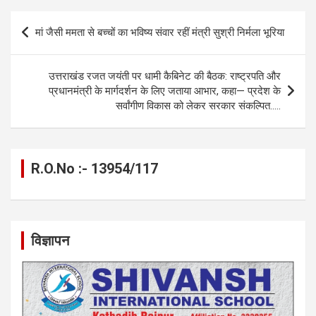
b
n
s
gr
Li
e
Post
मां जैसी ममता से बच्चों का भविष्य संवार रहीं मंत्री सुश्री निर्मला भूरिया
o
g
A
a
n
navigation
o
er
p
m
k
उत्तराखंड रजत जयंती पर धामी कैबिनेट की बैठक: राष्ट्रपति और
k
p
प्रधानमंत्री के मार्गदर्शन के लिए जताया आभार, कहा— प्रदेश के
सर्वांगीण विकास को लेकर सरकार संकल्पित…..
R.O.No :- 13954/117
विज्ञापन