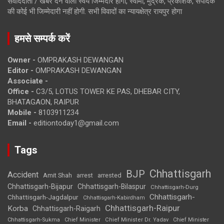
संवाददाता / खबर देने वाला स्वयं जिम्मेदार होगा, स्वामी, मुद्रक, प्रकाशक, संपादक
की कोई भी जिम्मेदारी नहीं होगी. सभी विवादों का न्यायक्षेत्र रायपुर होगा
हमसे सम्पर्क करें
Owner -
OMPRAKASH DEWANGAN
Editor -
OMPRAKASH DEWANGAN
Associate -
Office -
C3/5, LOTUS TOWER KE PAS, DHEBAR CITY,
BHATAGAON, RAIPUR
Mobile -
8103911234
Email -
editiontoday1@gmail.com
Tags
Chhattisgarh
BJP
Accident
Amit Shah
arrested
arrest
Chhattisgarh-Bijapur
Chhattisgarh-Bilaspur
Chhattisgarh-Durg
Chhattisgarh-
Chhattisgarh-Jagdalpur
Chhattisgarh-Kabirdham
Chhattisgarh-Raipur
Korba
Chhattisgarh-Raigarh
Chhattisgarh-Sukma
Chief Minister
Chief Minister Dr. Yadav
Chief Minister