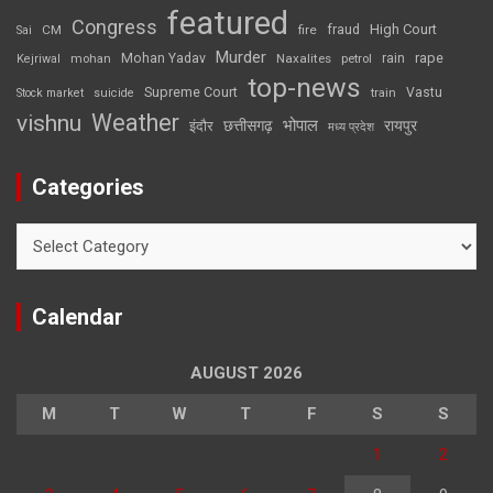
featured
Congress
High Court
CM
fire
fraud
Sai
Murder
rape
Mohan Yadav
Naxalites
rain
Kejriwal
mohan
petrol
top-news
Supreme Court
Vastu
Stock market
suicide
train
Weather
vishnu
भोपाल
छत्तीसगढ़
रायपुर
इंदौर
मध्य प्रदेश
Categories
Categories
Calendar
AUGUST 2026
M
T
W
T
F
S
S
1
2