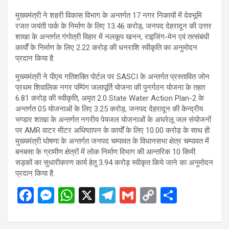
मुख्यमंत्री ने शहरी विकास विभाग के अन्तर्गत 17 नगर निकायों में देवभूमि
रजत जयंती पार्क के निर्माण के लिए 13.46 करोड़, जनपद देहरादून की उत्तर
शाखा के अन्तर्गत गंगोत्री विहार में नलकूप खनन, राइजिंग-मेन एवं तत्संबंधी
कार्यों के निर्माण के लिए 2.22 करोड़ की धनराशि स्वीकृति का अनुमोदन
प्रदान किया है.
मुख्यमंत्री ने पीएम गतिशक्ति पोर्टल पर SASCI के अन्तर्गत प्रस्तावित जोन
प्रथम शिवालिक नगर पम्पिंग जलापूर्ति योजना की पुनर्गठन योजना के तहत
6.81 करोड़ की स्वीकृति, अमृत 2.0 State Water Action Plan-2 के
अन्तर्गत 05 योजनाओं के लिए 3.25 करोड़, जनपद देहरादून की केन्द्रीय
भण्डार शाखा के अन्तर्गत नगरीय पेयजल योजनाओं के अघरेलू जल संयोजनों
पर AMR वाटर मीटर अधिष्ठापन के कार्यों के लिए 10.00 करोड़ के साथ ही
मुख्यमंत्री घोषणा के अन्तर्गत जनपद चम्पावत के विधानसभा क्षेत्र चम्पावत में
बनबसा के ग्रामीण क्षेत्रों में लोक निर्माण विभाग की आन्तरिक 10 किमी.
सड़कों का सुधारीकरण कार्य हेतु 3.94 करोड़ स्वीकृत किये जाने का अनुमोदन
प्रदान किया है.
F
M
W
X
T
G
C
S
a
es
h
el
m
o
h
ce
se
at
e
ail
py
ar