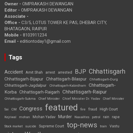
Owner -
OMPRAKASH DEWANGAN
Editor -
OMPRAKASH DEWANGAN
Associate -
Office -
C3/5, LOTUS TOWER KE PAS, DHEBAR CITY,
BHATAGAON, RAIPUR
Mobile -
8103911234
Email -
editiontoday1@gmail.com
Tags
Chhattisgarh
BJP
Accident
Amit Shah
arrested
arrest
Chhattisgarh-Bijapur
Chhattisgarh-Bilaspur
Chhattisgarh-Durg
Chhattisgarh-
Chhattisgarh-Jagdalpur
Chhattisgarh-Kabirdham
Chhattisgarh-Raipur
Korba
Chhattisgarh-Raigarh
Chhattisgarh-Sukma
Chief Minister
Chief Minister Dr. Yadav
Chief Minister
featured
Congress
High Court
CM
fire
fraud
Sai
Murder
rape
Mohan Yadav
Naxalites
rain
Kejriwal
mohan
petrol
top-news
Supreme Court
Vastu
Stock market
suicide
train