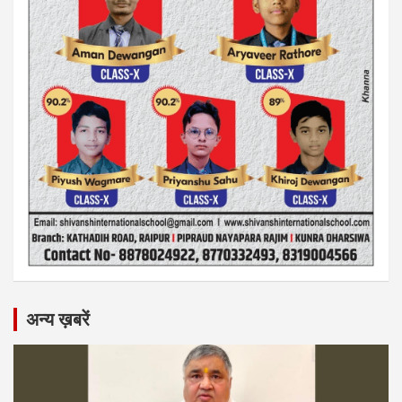
अन्य ख़बरें