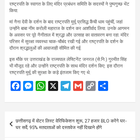
राष्ट्रपति के स्वागत के लिए मंदिर प्रबंधन समिति के सदस्यों ने पुष्पगुच्छ भेंट
किया.
मां नैना देवी के दर्शन के बाद राष्ट्रपति मुर्मू प्रसिद्ध कैंची धाम पहुंचीं, जहां
उन्होंने बाबा नीम करोली महाराज के दर्शन कर आशीर्वाद लिया. उनके आगमन
के अवसर पर पूरे नैनीताल में श्रद्धा और उत्साह का वातावरण बना रहा. मंदिर
परिसर में सुरक्षा व्यवस्था चाक-चौबंद रखी गई और राष्ट्रपति के दर्शन के
दौरान श्रद्धालुओं की आवाजाही सीमित की गई.
इस मौके पर उत्तराखंड के राज्यपाल लेफ्टिनेंट जनरल (से.नि.) गुरमीत सिंह
भी मौजूद रहे और उन्होंने राष्ट्रपति के साथ मंदिर दर्शन किए. इस दौरान
राष्ट्रपति मुर्मू की सुरक्षा के कड़े इंतजाम किए गए थे.
F
M
W
X
T
G
C
S
a
es
h
el
m
o
h
ce
se
at
e
ail
py
ar
b
n
s
gr
Li
e
Post
छत्तीसगढ़ में वोटर लिस्ट वेरिफिकेशन शुरू, 27 हजार BLO करेंगे घर-
o
g
A
a
n
navigation
घर सर्वे; 95% मतदाताओं को दस्तावेज नहीं दिखाने होंगे
o
er
p
m
k