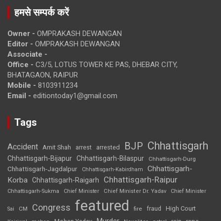
हमसे सम्पर्क करें
Owner -
OMPRAKASH DEWANGAN
Editor -
OMPRAKASH DEWANGAN
Associate -
Office -
C3/5, LOTUS TOWER KE PAS, DHEBAR CITY,
BHATAGAON, RAIPUR
Mobile -
8103911234
Email -
editiontoday1@gmail.com
Tags
Chhattisgarh
BJP
Accident
Amit Shah
arrested
arrest
Chhattisgarh-Bijapur
Chhattisgarh-Bilaspur
Chhattisgarh-Durg
Chhattisgarh-
Chhattisgarh-Jagdalpur
Chhattisgarh-Kabirdham
Chhattisgarh-Raipur
Korba
Chhattisgarh-Raigarh
Chhattisgarh-Sukma
Chief Minister
Chief Minister Dr. Yadav
Chief Minister
featured
Congress
High Court
CM
fire
fraud
Sai