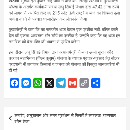
खटीमा.
मुख्यमंत्री पुष्कर सिंह धामी ने कंजाबाग तिराहा खटीमा में मुख्यमंत्री
घोषणा के अंतर्गत कार्यदायी संस्था लघु सिंचाई विभाग द्वारा 47.42 लाख रुपये
की लागत से स्थापित किए गए 215 फीट ऊंचे राष्ट्रीय ध्वज का विधिवत पूजा
अर्चना करने के पश्चात ध्वजारोहण कर लोकार्पण किया.
मुख्यमंत्री ने कहा कि यह राष्ट्रीय ध्वज केवल एक प्रतीक नहीं, बल्कि हमारे
देश की एकता, अखंडता और शौर्य का प्रतीक है. उन्होंने कहा कि यह ध्वज हर
नागरिक को देशभक्ति की भावना से प्रेरित करेगा.
इस दौरान लघु सिंचाई विभाग द्वारा प्रधानमंत्री किसान ऊर्जा सुरक्षा और
उत्थान महाभियान (पीएम कुसुम) योजना के व्यापक प्रचार-प्रसार हेतु सोलर
प्रदर्शनी भी लगाकर किसानों व जनता को योजना की विस्तृत जानकारियां भी
दी गई.
F
M
W
X
T
G
C
S
a
es
h
el
m
o
h
ce
se
at
e
ail
py
ar
b
n
s
gr
Li
e
Post
समर्पण, अनुशासन और समय प्रबंधन से मिलती है सफलता: राज्यपाल
o
g
A
a
n
navigation
रमेन डेका…
o
er
p
m
k