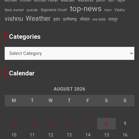
Murder
rape
Mohan Yadav
Naxalites
rain
Kejriwal
mohan
petrol
top-news
Supreme Court
Vastu
Stock market
suicide
train
Weather
vishnu
भोपाल
छत्तीसगढ़
रायपुर
इंदौर
मध्य प्रदेश
Categories
Categories
Calendar
AUGUST 2026
M
T
W
T
F
S
S
1
2
3
4
5
6
7
8
9
10
11
12
13
14
15
16