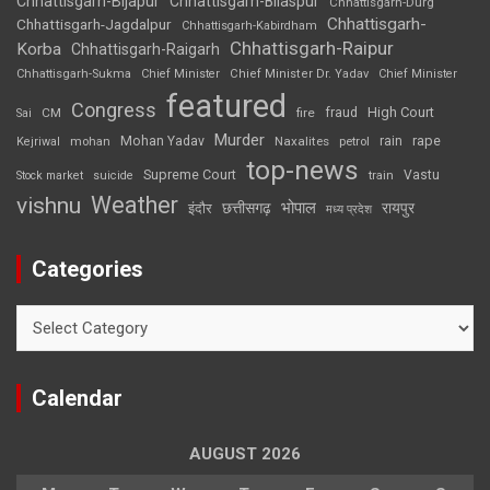
Chhattisgarh-Bijapur
Chhattisgarh-Bilaspur
Chhattisgarh-Durg
Chhattisgarh-
Chhattisgarh-Jagdalpur
Chhattisgarh-Kabirdham
Chhattisgarh-Raipur
Korba
Chhattisgarh-Raigarh
Chhattisgarh-Sukma
Chief Minister
Chief Minister Dr. Yadav
Chief Minister
featured
Congress
High Court
CM
fire
fraud
Sai
Murder
rape
Mohan Yadav
Naxalites
rain
Kejriwal
mohan
petrol
top-news
Supreme Court
Vastu
Stock market
suicide
train
Weather
vishnu
भोपाल
छत्तीसगढ़
रायपुर
इंदौर
मध्य प्रदेश
Categories
Categories
Calendar
AUGUST 2026