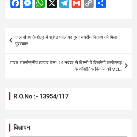
F
M
W
X
T
G
C
S
a
es
h
el
m
o
h
ce
se
at
e
ail
py
ar
b
n
s
gr
Li
e
Post
जल संचय के क्षेत्र में श्रेष्ठ पहल पर गुना नगरीय निकाय को मिला
o
g
A
a
n
navigation
पुरस्कार
o
er
p
m
k
k
p
भारत अंतर्राष्ट्रीय व्यापार मेला: 14 नवंबर से दिल्ली में बिखरेगी छत्तीसगढ़
के औद्योगिक विकास की छटा…
R.O.No :- 13954/117
विज्ञापन