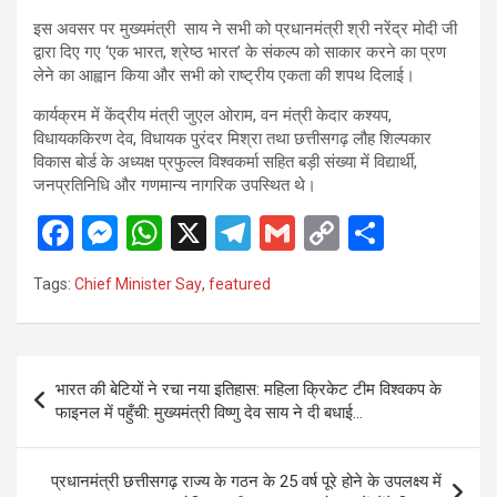
इस अवसर पर मुख्यमंत्री साय ने सभी को प्रधानमंत्री श्री नरेंद्र मोदी जी
द्वारा दिए गए ‘एक भारत, श्रेष्ठ भारत’ के संकल्प को साकार करने का प्रण
लेने का आह्वान किया और सभी को राष्ट्रीय एकता की शपथ दिलाई।
कार्यक्रम में केंद्रीय मंत्री जुएल ओराम, वन मंत्री केदार कश्यप,
विधायककिरण देव, विधायक पुरंदर मिश्रा तथा छत्तीसगढ़ लौह शिल्पकार
विकास बोर्ड के अध्यक्ष प्रफुल्ल विश्वकर्मा सहित बड़ी संख्या में विद्यार्थी,
जनप्रतिनिधि और गणमान्य नागरिक उपस्थित थे।
F
M
W
X
T
G
C
S
a
es
h
el
m
o
h
Tags:
Chief Minister Say
,
featured
ce
se
at
e
ail
py
ar
b
n
s
gr
Li
e
o
g
A
a
n
Post
भारत की बेटियों ने रचा नया इतिहास: महिला क्रिकेट टीम विश्वकप के
o
er
p
m
k
navigation
फाइनल में पहुँची: मुख्यमंत्री विष्णु देव साय ने दी बधाई…
k
p
प्रधानमंत्री छत्तीसगढ़ राज्य के गठन के 25 वर्ष पूरे होने के उपलक्ष्य में