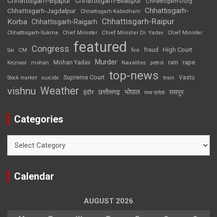
Chhattisgarh-Bijapur
Chhattisgarh-Bilaspur
Chhattisgarh-Durg
Chhattisgarh-
Chhattisgarh-Jagdalpur
Chhattisgarh-Kabirdham
Chhattisgarh-Raipur
Korba
Chhattisgarh-Raigarh
Chhattisgarh-Sukma
Chief Minister
Chief Minister Dr. Yadav
Chief Minister
featured
Congress
High Court
CM
fire
fraud
Sai
Murder
rape
Mohan Yadav
Naxalites
rain
Kejriwal
mohan
petrol
top-news
Supreme Court
Vastu
Stock market
suicide
train
Weather
vishnu
भोपाल
छत्तीसगढ़
रायपुर
इंदौर
मध्य प्रदेश
Categories
Categories
Calendar
AUGUST 2026