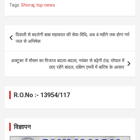
a
es
h
el
m
o
h
Tags:
Shivraj
,
top-news
ce
se
at
e
ail
py
ar
b
n
s
gr
Li
e
o
g
A
a
n
Post
दिवाली से बदलेगी बाबा महाकाल की सेवा-विधि, अब 4 महीने तक होगा गर्म
o
er
p
m
k
navigation
जल से अभिषेक
k
p
अक्टूबर में मौसम का मिजाज बदला-बदला, नवंबर से बढ़ेगी ठंड; भोपाल में
छाए रहेंगे बादल, दक्षिण एमपी में बारिश के आसार
R.O.No :- 13954/117
विज्ञापन