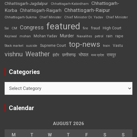
Chhattisgarh-
Chhattisgarh-Jagdalpur
Chhattisgarh-Kabirdham
Chhattisgarh-Raipur
Korba
Chhattisgarh-Raigarh
Chhattisgarh-Sukma
Chief Minister
Chief Minister Dr. Yadav
Chief Minister
featured
Congress
High Court
CM
fire
fraud
Sai
Murder
rape
Mohan Yadav
Naxalites
rain
Kejriwal
mohan
petrol
top-news
Supreme Court
Vastu
Stock market
suicide
train
Weather
vishnu
भोपाल
छत्तीसगढ़
रायपुर
इंदौर
मध्य प्रदेश
Categories
Categories
Calendar
AUGUST 2026
M
T
W
T
F
S
S