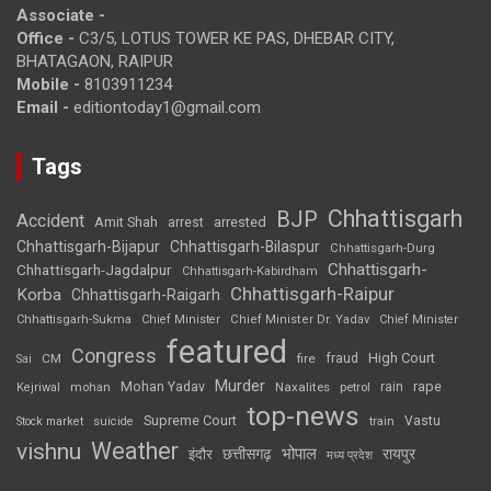
Associate -
Office -
C3/5, LOTUS TOWER KE PAS, DHEBAR CITY,
BHATAGAON, RAIPUR
Mobile -
8103911234
Email -
editiontoday1@gmail.com
Tags
Chhattisgarh
BJP
Accident
Amit Shah
arrested
arrest
Chhattisgarh-Bijapur
Chhattisgarh-Bilaspur
Chhattisgarh-Durg
Chhattisgarh-
Chhattisgarh-Jagdalpur
Chhattisgarh-Kabirdham
Chhattisgarh-Raipur
Korba
Chhattisgarh-Raigarh
Chhattisgarh-Sukma
Chief Minister
Chief Minister Dr. Yadav
Chief Minister
featured
Congress
High Court
CM
fire
fraud
Sai
Murder
rape
Mohan Yadav
Naxalites
rain
Kejriwal
mohan
petrol
top-news
Supreme Court
Vastu
Stock market
suicide
train
Weather
vishnu
भोपाल
छत्तीसगढ़
रायपुर
इंदौर
मध्य प्रदेश