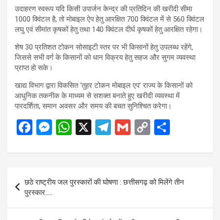
उदाहरण स्वरूप यदि किसी उपार्जन केन्द्र की प्रतिदिन की खरीदी सीमा
1000 क्विंटल है, तो मोबाइल ऐप हेतु आरक्षित 700 क्विंटल में से 560 क्विंटल
लघु एवं सीमांत कृषकों हेतु तथा 140 क्विंटल दीर्घ कृषकों हेतु आरक्षित रहेगा।
शेष 30 प्रतिशत टोकन सोसाइटी स्तर पर भी किसानों हेतु उपलब्ध रहेंगे,
जिससे सभी वर्ग के किसानों को धान विक्रय हेतु सहज और सुगम व्यवस्था
प्राप्त हो सके।
खाद्य विभाग द्वारा विकसित ‘तुहर टोकन मोबाइल एप’ राज्य के किसानों को
आधुनिक तकनीक के माध्यम से सशक्त बनाते हुए खरीदी व्यवस्था में
पारदर्शिता, समान अवसर और समय की बचत सुनिश्चित करेगा।
F
M
W
X
T
G
C
S
a
es
h
el
m
o
h
ce
se
at
e
ail
py
ar
b
n
s
gr
Li
e
Post
छठे राष्ट्रीय जल पुरस्कारों की घोषणा : छत्तीसगढ़ को मिलेंगे तीन
o
g
A
a
n
navigation
पुरस्कार…..
o
er
p
m
k