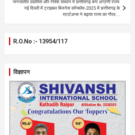
k
p
जनजातीय उद्यमिता और निवेश संवर्धन में छत्तीसगढ़ बना अग्रणी राज्य:
नई दिल्ली में ट्राइबल बिजनेस कॉन्क्लेव-2025 में छत्तीसगढ़ के
स्टार्टअप्स ने बढ़ाया राज्य का गौरव…..
R.O.No :- 13954/117
विज्ञापन