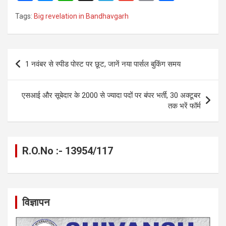
a
es
h
el
m
o
h
Tags:
Big revelation in Bandhavgarh
ce
se
at
e
ail
py
ar
b
n
s
gr
Li
e
o
g
A
a
n
Post
1 नवंबर से स्पीड पोस्ट पर छूट, जानें नया पार्सल बुकिंग समय
o
er
p
m
k
navigation
k
p
एसआई और सूबेदार के 2000 से ज्यादा पदों पर बंपर भर्ती, 30 अक्टूबर
तक भरें फॉर्म
R.O.No :- 13954/117
विज्ञापन