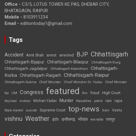
Office -
C3/5, LOTUS TOWER KE PAS, DHEBAR CITY,
BHATAGAON, RAIPUR
Mobile -
8103911234
Email -
editiontoday1@gmail.com
Tags
Chhattisgarh
BJP
Accident
Amit Shah
arrested
arrest
Chhattisgarh-Bijapur
Chhattisgarh-Bilaspur
Chhattisgarh-Durg
Chhattisgarh-
Chhattisgarh-Jagdalpur
Chhattisgarh-Kabirdham
Chhattisgarh-Raipur
Korba
Chhattisgarh-Raigarh
Chhattisgarh-Sukma
Chief Minister
Chief Minister Dr. Yadav
Chief Minister
featured
Congress
High Court
CM
fire
fraud
Sai
Murder
rape
Mohan Yadav
Naxalites
rain
Kejriwal
mohan
petrol
top-news
Supreme Court
Vastu
Stock market
suicide
train
Weather
vishnu
भोपाल
छत्तीसगढ़
रायपुर
इंदौर
मध्य प्रदेश