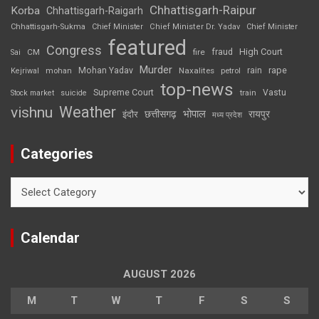
Chhattisgarh-Raipur
Korba
Chhattisgarh-Raigarh
Chhattisgarh-Sukma
Chief Minister
Chief Minister Dr. Yadav
Chief Minister
featured
Congress
High Court
CM
fire
fraud
Sai
Murder
rape
Mohan Yadav
Naxalites
rain
Kejriwal
mohan
petrol
top-news
Supreme Court
Vastu
Stock market
suicide
train
Weather
vishnu
भोपाल
छत्तीसगढ़
रायपुर
इंदौर
मध्य प्रदेश
Categories
Categories
Calendar
AUGUST 2026
M
T
W
T
F
S
S