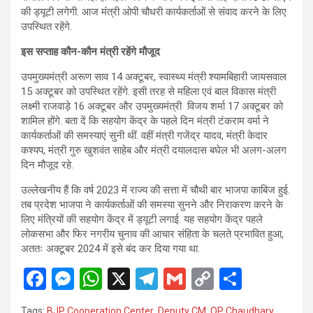
की ड्यूटी लगेगी. आज मंंत्री ओपी चौधरी कार्यकर्ताओं से संवाद करने के लिए
उपस्थित रहेंगे.
इस सप्ताह कौन-कौन मंत्री रहेंगे मौजूद
उपमुख्यमंत्री अरूण साव 14 अक्टूबर, स्वास्थ्य मंत्री श्यामबिहारी जायसवाल
15 अक्टूबर को उपस्थित रहेंगे. इसी तरह से महिला एवं बाल विकास मंत्री
लक्ष्मी राजवाड़े 16 अक्टूबर और उपमुख्यमंत्री विजय शर्मा 17 अक्टूबर को
शामिल होंगे. बता दें कि सहयोग केंद्र के पहले दिन मंत्री टंकराम वर्मा ने
कार्यकर्ताओं की समस्याएं सुनी थीं. वहीं मंत्री गजेंद्र यादव, मंत्री केदार
कश्यप, मंत्री गुरु खुशवंत साहेब और मंत्री दयालदास बघेल भी अलग-अलग
दिन मौजूद रहे.
उल्लेखनीय हैं कि वर्ष 2023 में राज्य की सत्ता में चौथी बार भाजपा काबिज हुई.
तब प्रदेश भाजपा ने कार्यकर्ताओं की समस्या सुनने और निराकरण करने के
लिए मंत्रियों की सहयोग केंद्र में ड्यूटी लगाई. यह सहयोग केंद्र पहले
लोकसभा और फिर नगरीय चुनाव की आचार संहिता के चलते प्रभावित हुआ,
अततः अक्टूबर 2024 में इसे बंद कर दिया गया था.
F
M
W
X
T
G
C
S
a
es
h
el
m
o
h
Tags:
BJP Cooperation Center
,
Deputy CM
,
OP Chaudhary