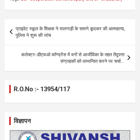
ce
se
at
e
ail
py
ar
b
n
s
gr
Li
e
o
g
A
a
n
Post
प्राइवेट स्कूल के शिक्षक ने मालगाड़ी के सामने कूदकर की आत्महत्या,
o
er
p
m
k
navigation
पुलिस ने शुरू की जांच
k
p
कलेक्टर-डीएफओ कॉन्फ्रेंस में वनों से आजीविका के तहत तेंदूपत्ता
संग्राहकों को लाभान्वित करने पर चर्चा….
R.O.No :- 13954/117
विज्ञापन