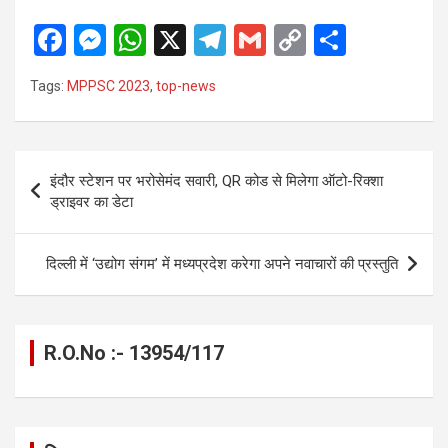
F
M
W
X
T
G
C
S
a
es
h
el
m
o
h
Tags:
MPPSC 2023
,
top-news
ce
se
at
e
ail
py
ar
b
n
s
gr
Li
e
o
g
A
a
n
Post
इंदौर स्टेशन पर भरोसेमंद सवारी, QR कोड से मिलेगा ऑटो-रिक्शा
o
er
p
m
k
navigation
ड्राइवर का डेटा
k
p
दिल्ली में ‘उद्योग संगम’ में मध्यप्रदेश करेगा अपने नवाचारों की प्रस्तुति
R.O.No :- 13954/117