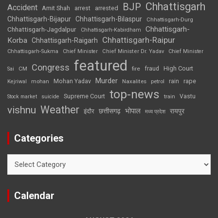
Chhattisgarh
BJP
Accident
Amit Shah
arrested
arrest
Chhattisgarh-Bijapur
Chhattisgarh-Bilaspur
Chhattisgarh-Durg
Chhattisgarh-
Chhattisgarh-Jagdalpur
Chhattisgarh-Kabirdham
Chhattisgarh-Raipur
Korba
Chhattisgarh-Raigarh
Chhattisgarh-Sukma
Chief Minister
Chief Minister Dr. Yadav
Chief Minister
featured
Congress
High Court
CM
fire
fraud
Sai
Murder
rape
Mohan Yadav
Naxalites
rain
Kejriwal
mohan
petrol
top-news
Supreme Court
Vastu
Stock market
suicide
train
Weather
vishnu
भोपाल
छत्तीसगढ़
रायपुर
इंदौर
मध्य प्रदेश
Categories
Categories
Calendar