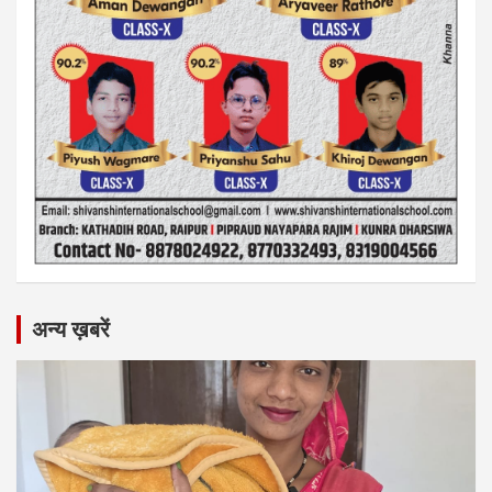
अन्य ख़बरें