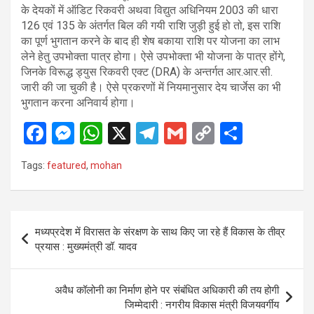
के देयकों में ऑडिट रिकवरी अथवा विद्युत अधिनियम 2003 की धारा
126 एवं 135 के अंतर्गत बिल की गयी राशि जुड़ी हुई हो तो, इस राशि
का पूर्ण भुगतान करने के बाद ही शेष बकाया राशि पर योजना का लाभ
लेने हेतु उपभोक्ता पात्र होगा। ऐसे उपभोक्ता भी योजना के पात्र होंगे,
जिनके विरूद्ध ड्युस रिकवरी एक्ट (DRA) के अन्तर्गत आर.आर.सी.
जारी की जा चुकी है। ऐसे प्रकरणों में नियमानुसार देय चार्जेस का भी
भुगतान करना अनिवार्य होगा।
F
M
W
X
T
G
C
S
a
es
h
el
m
o
h
Tags:
featured
,
mohan
ce
se
at
e
ail
py
ar
b
n
s
gr
Li
e
o
g
A
a
n
Post
मध्यप्रदेश में विरासत के संरक्षण के साथ किए जा रहे हैं विकास के तीव्र
o
er
p
m
k
navigation
प्रयास : मुख्यमंत्री डॉ. यादव
k
p
अवैध कॉलोनी का निर्माण होने पर संबंधित अधिकारी की तय होगी
जिम्मेदारी : नगरीय विकास मंत्री विजयवर्गीय