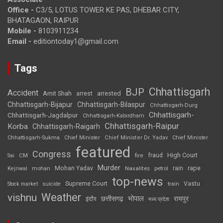
Office -
C3/5, LOTUS TOWER KE PAS, DHEBAR CITY,
BHATAGAON, RAIPUR
Mobile -
8103911234
Email -
editiontoday1@gmail.com
Tags
Chhattisgarh
BJP
Accident
Amit Shah
arrested
arrest
Chhattisgarh-Bijapur
Chhattisgarh-Bilaspur
Chhattisgarh-Durg
Chhattisgarh-
Chhattisgarh-Jagdalpur
Chhattisgarh-Kabirdham
Chhattisgarh-Raipur
Korba
Chhattisgarh-Raigarh
Chhattisgarh-Sukma
Chief Minister
Chief Minister Dr. Yadav
Chief Minister
featured
Congress
High Court
CM
fire
fraud
Sai
Murder
rape
Mohan Yadav
Naxalites
rain
Kejriwal
mohan
petrol
top-news
Supreme Court
Vastu
Stock market
suicide
train
Weather
vishnu
भोपाल
छत्तीसगढ़
रायपुर
इंदौर
मध्य प्रदेश