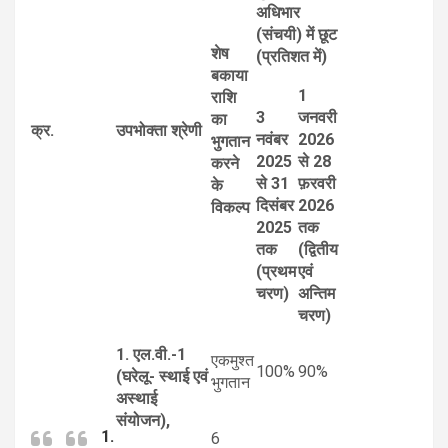
अधिभार
(संचयी) में छूट
शेष
(प्रतिशत में)
बकाया
1
राशि
3
जनवरी
का
क्र.
उपभोक्ता श्रेणी
नवंबर
2026
भुगतान
2025
से 28
करने
से 31
फ़रवरी
के
दिसंबर
2026
विकल्प
2025
तक
तक
(द्वितीय
(प्रथम
एवं
चरण)
अन्तिम
चरण)
1. एल.वी.-1
एकमुश्त
100%
90%
(घरेलू- स्थाई एवं
भुगतान
अस्थाई
संयोजन),
1.
6