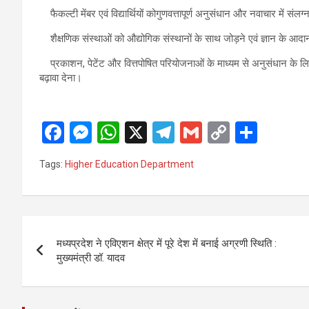
फैकल्टी मेंबर एवं विद्यार्थियों कोगुणवत्तापूर्ण अनुसंधान और नवाचार में संलग
शैक्षणिक संस्थाओं को औद्योगिक संस्थानों के साथ जोड़ने एवं ज्ञान के आदा
प्रकाशन, पेटेंट और वित्तपोषित परियोजनाओं के माध्यम से अनुसंधान के ल
बढ़ावा देना।
F
M
W
X
T
G
C
S
a
es
h
el
m
o
h
Tags:
Higher Education Department
ce
se
at
e
ail
py
ar
b
n
s
gr
Li
e
o
g
A
a
n
Post
o
er
p
m
k
मध्यप्रदेश ने एविएशन क्षेत्र में पूरे देश में बनाई अग्रणी स्थिति :
navigation
मुख्यमंत्री डॉ. यादव
k
p