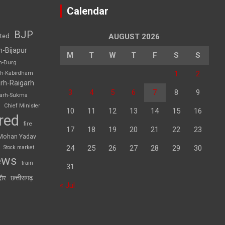
Calendar
BJP
sted
AUGUST 2026
h-Bijapur
M
T
W
T
F
S
S
h-Durg
1
2
rh-Kabirdham
rh-Raigarh
3
4
5
6
7
8
9
garh-Sukma
Chief Minister
10
11
12
13
14
15
16
red
fire
17
18
19
20
21
22
23
Mohan Yadav
24
25
26
27
28
29
30
Stock market
ews
train
31
छत्तीसगढ़
दौर
« Jul