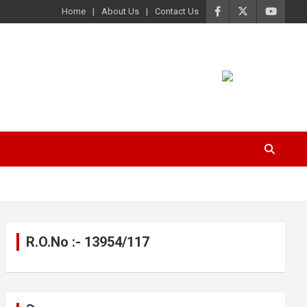
Home
About Us
Contact Us
R.O.No :- 13954/117