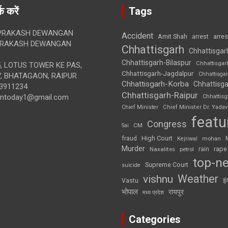
क करें
Tags
RAKASH DEWANGAN
Accident
Amit Shah
arre
arrest
RAKASH DEWANGAN
Chhattisgarh
Chhattisgar
Chhattisgarh-Bilaspur
Chhattisgar
, LOTUS TOWER KE PAS,
Chhattisgarh-Jagdalpur
Chhattisga
, BHATAGAON, RAIPUR
Chhattisgarh-Korba
Chhattisga
3911234
Chhattisgarh-Raipur
iontoday1@gmail.com
Chhattis
Chief Minister
Chief Minister Dr. Yadav
featu
Congress
CM
Sai
High Court
fraud
Kejriwal
mohan
Murder
rape
Naxalites
rain
petrol
top-n
Supreme Court
suicide
Weather
vishnu
इं
Vastu
भोपाल
रायपुर
मध्य प्रदेश
Categories