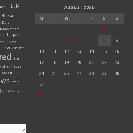
BJP
sted
AUGUST 2026
h-Bijapur
M
T
W
T
F
S
S
h-Durg
1
2
rh-Kabirdham
rh-Raigarh
3
4
5
6
7
8
9
garh-Sukma
Chief Minister
10
11
12
13
14
15
16
red
fire
17
18
19
20
21
22
23
Mohan Yadav
24
25
26
27
28
29
30
Stock market
ews
train
31
छत्तीसगढ़
दौर
« Jul