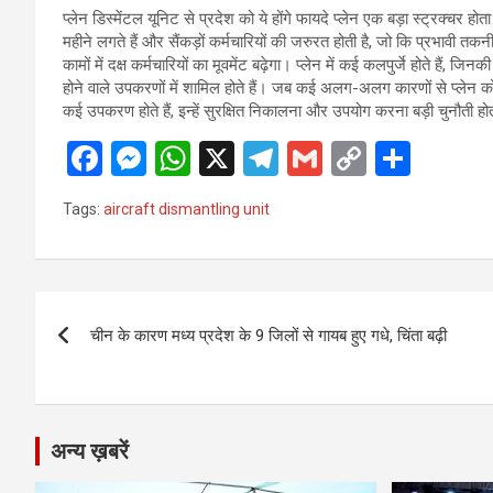
प्लेन डिस्मेंटल यूनिट से प्रदेश को ये होंगे फायदे प्लेन एक बड़ा स्ट्रक्चर 
महीने लगते हैं और सैंकड़ों कर्मचारियों की जरुरत होती है, जो कि प्रभावी तकनीकी
कामों में दक्ष कर्मचारियों का मूवमेंट बढ़ेगा। प्लेन में कई कलपुर्जे होते ह
होने वाले उपकरणों में शामिल होते हैं। जब कई अलग-अलग कारणों से प्लेन को
कई उपकरण होते हैं, इन्हें सुरक्षित निकालना और उपयोग करना बड़ी चुनौती हो
F
M
W
X
T
G
C
S
a
es
h
el
m
o
h
Tags:
aircraft dismantling unit
ce
se
at
e
ail
py
ar
b
n
s
gr
Li
e
o
g
A
a
n
Post
o
er
p
m
k
चीन के कारण मध्य प्रदेश के 9 जिलों से गायब हुए गधे, चिंता बढ़ी
navigation
k
p
अन्य ख़बरें