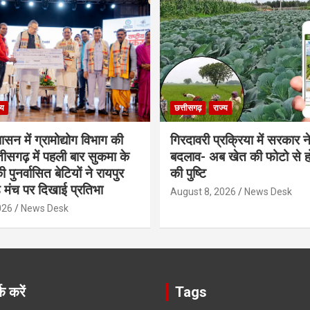
्य
छत्तीसगढ़
राज्य
शासन में ग्रामोद्योग विभाग की
गिरदावरी प्रक्रिया में सरकार ने
ीसगढ़ में पहली बार सुकमा के
बदलाव- अब खेत की फोटो से 
पुनर्वासित बेटियों ने रायपुर
की पुष्टि
े मंच पर दिखाई प्रतिभा
August 8, 2026
News Desk
026
News Desk
क करें
Tags