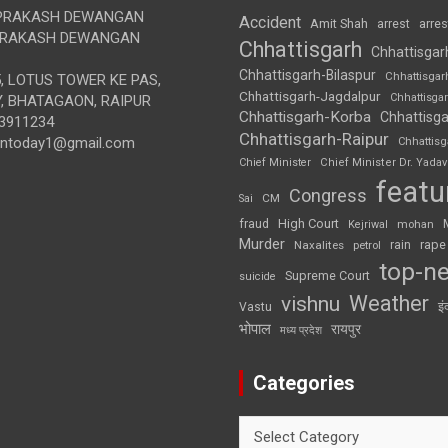
RAKASH DEWANGAN
Accident
Amit Shah
arre
arrest
RAKASH DEWANGAN
Chhattisgarh
Chhattisgar
Chhattisgarh-Bilaspur
Chhattisgar
, LOTUS TOWER KE PAS,
Chhattisgarh-Jagdalpur
Chhattisga
, BHATAGAON, RAIPUR
Chhattisgarh-Korba
Chhattisga
3911234
Chhattisgarh-Raipur
iontoday1@gmail.com
Chhattis
Chief Minister
Chief Minister Dr. Yadav
featu
Congress
CM
Sai
High Court
fraud
Kejriwal
mohan
Murder
rape
Naxalites
rain
petrol
top-n
Supreme Court
suicide
Weather
vishnu
इं
Vastu
भोपाल
रायपुर
मध्य प्रदेश
Categories
Categories