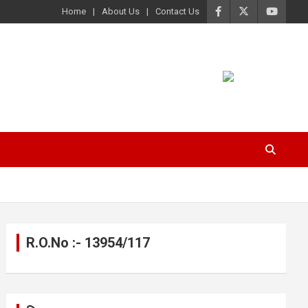
Home
About Us
Contact Us
R.O.No :- 13954/117