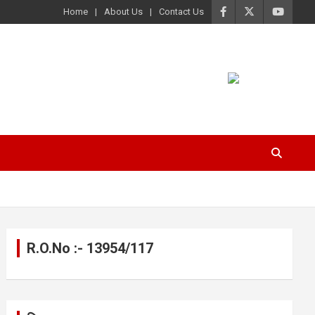
Home
About Us
Contact Us
R.O.No :- 13954/117