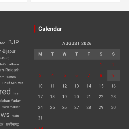
Calendar
BJP
sted
AUGUST 2026
h-Bijapur
M
T
W
T
F
S
S
h-Durg
1
2
rh-Kabirdham
rh-Raigarh
3
4
5
6
7
8
9
garh-Sukma
Chief Minister
10
11
12
13
14
15
16
red
fire
17
18
19
20
21
22
23
Mohan Yadav
24
25
26
27
28
29
30
Stock market
ews
train
31
छत्तीसगढ़
दौर
« Jul