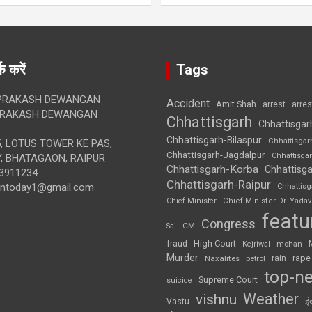
क करें
Tags
RAKASH DEWANGAN
Accident
Amit Shah
arre
arrest
RAKASH DEWANGAN
Chhattisgarh
Chhattisgar
Chhattisgarh-Bilaspur
Chhattisgar
, LOTUS TOWER KE PAS,
Chhattisgarh-Jagdalpur
Chhattisga
, BHATAGAON, RAIPUR
Chhattisgarh-Korba
Chhattisga
3911234
Chhattisgarh-Raipur
iontoday1@gmail.com
Chhattis
Chief Minister
Chief Minister Dr. Yadav
featu
Congress
CM
Sai
High Court
fraud
Kejriwal
mohan
Murder
rape
Naxalites
rain
petrol
top-n
Supreme Court
suicide
Weather
vishnu
इं
Vastu