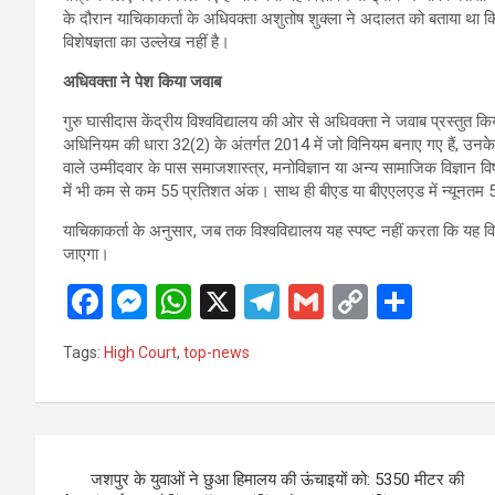
के दौरान याचिकाकर्ता के अधिवक्ता अशुतोष शुक्ला ने अदालत को बताया था कि विश्व
विशेषज्ञता का उल्लेख नहीं है।
अधिवक्ता ने पेश किया जवाब
गुरु घासीदास केंद्रीय विश्वविद्यालय की ओर से अधिवक्ता ने जवाब प्रस्तुत किय
अधिनियम की धारा 32(2) के अंतर्गत 2014 में जो विनियम बनाए गए हैं, उनक
वाले उम्मीदवार के पास समाजशास्त्र, मनोविज्ञान या अन्य सामाजिक विज्ञान व
में भी कम से कम 55 प्रतिशत अंक। साथ ही बीएड या बीएएलएड में न्यूनतम 5
याचिकाकर्ता के अनुसार, जब तक विश्वविद्यालय यह स्पष्ट नहीं करता कि यह वि
जाएगा।
F
M
W
X
T
G
C
S
a
es
h
el
m
o
h
Tags:
High Court
,
top-news
ce
se
at
e
ail
py
ar
b
n
s
gr
Li
e
o
g
A
a
n
Post
o
er
p
m
k
जशपुर के युवाओं ने छुआ हिमालय की ऊंचाइयों को: 5350 मीटर की