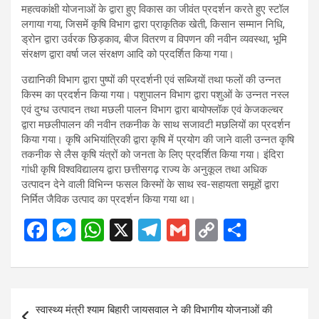
महत्वकांक्षी योजनाओं के द्वारा हुए विकास का जीवंत प्रदर्शन करते हुए स्टॉल
लगाया गया, जिसमें कृषि विभाग द्वारा प्राकृतिक खेती, किसान सम्मान निधि,
ड्रोन द्वारा उर्वरक छिड़काव, बीज वितरण व विपणन की नवीन व्यवस्था, भूमि
संरक्षण द्वारा वर्षा जल संरक्षण आदि को प्रदर्शित किया गया।
उद्यानिकी विभाग द्वारा पुष्पों की प्रदर्शनी एवं सब्जियों तथा फलों की उन्नत
किस्म का प्रदर्शन किया गया। पशुपालन विभाग द्वारा पशुओं के उन्नत नस्ल
एवं दुग्ध उत्पादन तथा मछली पालन विभाग द्वारा बायोफ्लॉक एवं केजकल्चर
द्वारा मछलीपालन की नवीन तकनीक के साथ सजावटी मछलियों का प्रदर्शन
किया गया। कृषि अभियांत्रिकी द्वारा कृषि में प्रयोग की जाने वाली उन्नत कृषि
तकनीक से लैस कृषि यंत्रों को जनता के लिए प्रदर्शित किया गया। इंदिरा
गांधी कृषि विश्वविद्यालय द्वारा छत्तीसगढ़ राज्य के अनुकूल तथा अधिक
उत्पादन देने वाली विभिन्न फसल किस्मों के साथ स्व-सहायता समूहों द्वारा
निर्मित जैविक उत्पाद का प्रदर्शन किया गया था।
F
M
W
X
T
G
C
S
a
es
h
el
m
o
h
ce
se
at
e
ail
py
ar
b
n
s
gr
Li
e
Post
स्वास्थ्य मंत्री श्याम बिहारी जायसवाल ने की विभागीय योजनाओं की