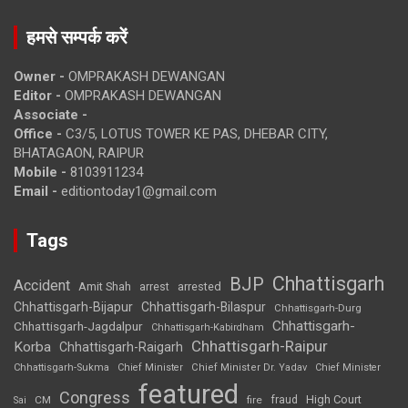
हमसे सम्पर्क करें
Owner -
OMPRAKASH DEWANGAN
Editor -
OMPRAKASH DEWANGAN
Associate -
Office -
C3/5, LOTUS TOWER KE PAS, DHEBAR CITY,
BHATAGAON, RAIPUR
Mobile -
8103911234
Email -
editiontoday1@gmail.com
Tags
Chhattisgarh
BJP
Accident
Amit Shah
arrested
arrest
Chhattisgarh-Bijapur
Chhattisgarh-Bilaspur
Chhattisgarh-Durg
Chhattisgarh-
Chhattisgarh-Jagdalpur
Chhattisgarh-Kabirdham
Chhattisgarh-Raipur
Korba
Chhattisgarh-Raigarh
Chhattisgarh-Sukma
Chief Minister
Chief Minister Dr. Yadav
Chief Minister
featured
Congress
High Court
CM
fire
fraud
Sai