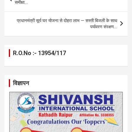
o
g
A
a
n
navigation
समीक्षा….
o
er
p
m
k
k
p
प्रधानमंत्री सूर्य घर योजना से दोहरा लाभ — सस्ती बिजली के साथ
पर्यावरण संरक्षण….
R.O.No :- 13954/117
विज्ञापन