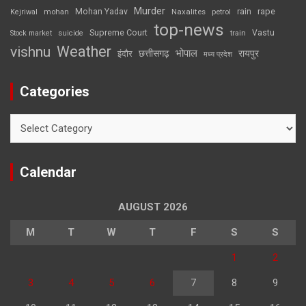
Murder
rape
Mohan Yadav
Naxalites
rain
Kejriwal
mohan
petrol
top-news
Supreme Court
Vastu
Stock market
suicide
train
Weather
vishnu
भोपाल
छत्तीसगढ़
रायपुर
इंदौर
मध्य प्रदेश
Categories
Categories
Calendar
AUGUST 2026
M
T
W
T
F
S
S
1
2
3
4
5
6
7
8
9