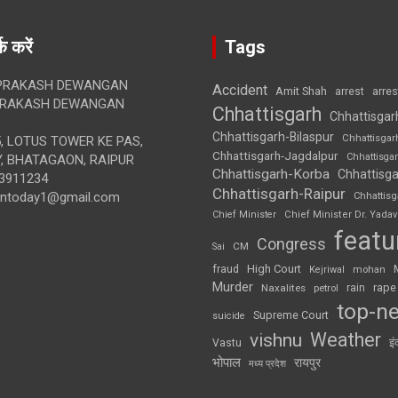
क करें
Tags
RAKASH DEWANGAN
Accident
Amit Shah
arre
arrest
RAKASH DEWANGAN
Chhattisgarh
Chhattisgar
Chhattisgarh-Bilaspur
Chhattisgar
, LOTUS TOWER KE PAS,
Chhattisgarh-Jagdalpur
Chhattisga
, BHATAGAON, RAIPUR
Chhattisgarh-Korba
Chhattisga
3911234
Chhattisgarh-Raipur
iontoday1@gmail.com
Chhattis
Chief Minister
Chief Minister Dr. Yadav
featu
Congress
CM
Sai
High Court
fraud
Kejriwal
mohan
Murder
rape
Naxalites
rain
petrol
top-n
Supreme Court
suicide
Weather
vishnu
इं
Vastu
भोपाल
रायपुर
मध्य प्रदेश