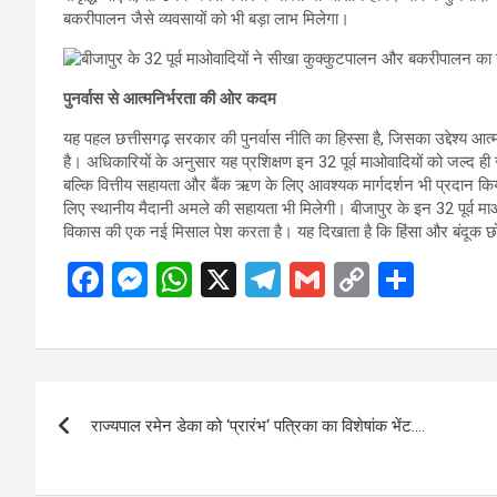
बकरीपालन जैसे व्यवसायों को भी बड़ा लाभ मिलेगा।
पुनर्वास से आत्मनिर्भरता की ओर कदम
यह पहल छत्तीसगढ़ सरकार की पुनर्वास नीति का हिस्सा है, जिसका उद्देश्य 
है। अधिकारियों के अनुसार यह प्रशिक्षण इन 32 पूर्व माओवादियों को जल्द ही स
बल्कि वित्तीय सहायता और बैंक ऋण के लिए आवश्यक मार्गदर्शन भी प्रदान किया 
लिए स्थानीय मैदानी अमले की सहायता भी मिलेगी। बीजापुर के इन 32 पूर्व मा
विकास की एक नई मिसाल पेश करता है। यह दिखाता है कि हिंसा और बंदूक छोड़
F
M
W
X
T
G
C
S
a
es
h
el
m
o
h
ce
se
at
e
ail
py
ar
b
n
s
gr
Li
e
Post
o
g
A
a
n
राज्यपाल रमेन डेका को ‘प्रारंभ‘ पत्रिका का विशेषांक भेंट….
navigation
o
er
p
m
k
k
p