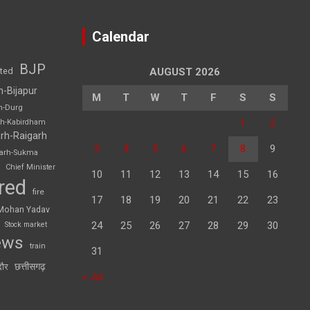
Calendar
BJP
sted
AUGUST 2026
h-Bijapur
M
T
W
T
F
S
S
h-Durg
1
2
rh-Kabirdham
rh-Raigarh
3
4
5
6
7
8
9
garh-Sukma
Chief Minister
10
11
12
13
14
15
16
red
fire
17
18
19
20
21
22
23
Mohan Yadav
24
25
26
27
28
29
30
Stock market
ews
train
31
छत्तीसगढ़
दौर
« Jul