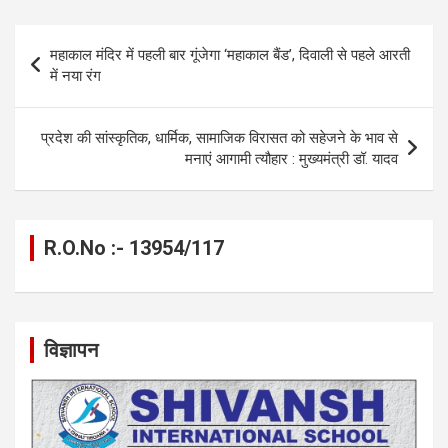
b
n
s
gr
Li
e
o
g
A
a
n
Post
महाकाल मंदिर में पहली बार गूंजेगा ‘महाकाल बैंड’, दिवाली से पहले आरती
o
er
p
m
k
navigation
में नया रंग
k
p
प्रदेश की सांस्कृतिक, धार्मिक, सामाजिक विरासत को सहेजने के भाव से
मनाएं आगामी त्यौहार : मुख्यमंत्री डॉ. यादव
R.O.No :- 13954/117
विज्ञापन