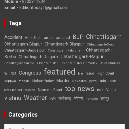
Mobile -
8103911234
Email -
editiontoday1@gmail.com
Tags
Chhattisgarh
BJP
Accident
Amit Shah
arrested
arrest
Chhattisgarh-Bijapur
Chhattisgarh-Bilaspur
Chhattisgarh-Durg
Chhattisgarh-
Chhattisgarh-Jagdalpur
Chhattisgarh-Kabirdham
Chhattisgarh-Raipur
Korba
Chhattisgarh-Raigarh
Chhattisgarh-Sukma
Chief Minister
Chief Minister Dr. Yadav
Chief Minister
featured
Congress
High Court
CM
fire
fraud
Sai
Murder
rape
Mohan Yadav
Naxalites
rain
Kejriwal
mohan
petrol
top-news
Supreme Court
Vastu
Stock market
suicide
train
Weather
vishnu
भोपाल
छत्तीसगढ़
रायपुर
इंदौर
मध्य प्रदेश
Categories
Categories