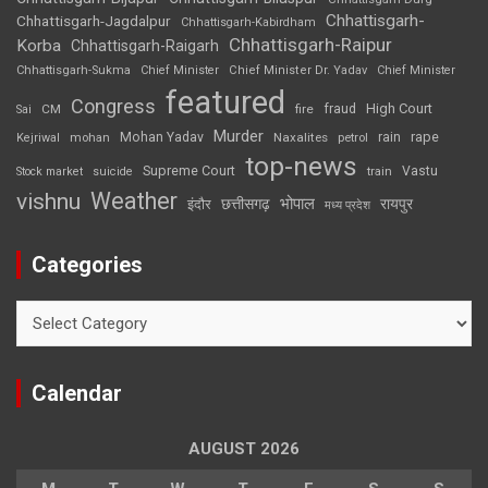
Chhattisgarh-
Chhattisgarh-Jagdalpur
Chhattisgarh-Kabirdham
Chhattisgarh-Raipur
Korba
Chhattisgarh-Raigarh
Chhattisgarh-Sukma
Chief Minister
Chief Minister Dr. Yadav
Chief Minister
featured
Congress
High Court
CM
fire
fraud
Sai
Murder
rape
Mohan Yadav
Naxalites
rain
Kejriwal
mohan
petrol
top-news
Supreme Court
Vastu
Stock market
suicide
train
Weather
vishnu
भोपाल
छत्तीसगढ़
रायपुर
इंदौर
मध्य प्रदेश
Categories
Categories
Calendar
AUGUST 2026