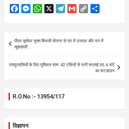
F
M
W
X
T
G
C
S
a
es
h
el
m
o
h
ce
se
at
e
ail
py
ar
b
n
s
gr
Li
e
Post
पीएम सूर्यघर मुफ्त बिजली योजना से घर में उजाला और मन में
o
g
A
a
n
navigation
खुशहाली….
o
er
p
m
k
k
p
रायपुरवासियों के लिए मुश्किल शाम: 42 टंकियों से पानी सप्लाई ठप, 6 घंटे
का शटडाउन
R.O.No :- 13954/117
विज्ञापन