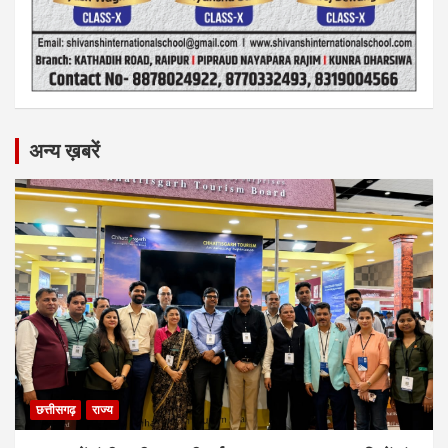
अन्य ख़बरें
छत्तीसगढ़
राज्य