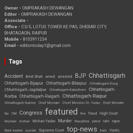
Owner -
OMPRAKASH DEWANGAN
Editor -
OMPRAKASH DEWANGAN
Associate -
Office -
C3/5, LOTUS TOWER KE PAS, DHEBAR CITY,
BHATAGAON, RAIPUR
Mobile -
8103911234
Email -
editiontoday1@gmail.com
Tags
Chhattisgarh
BJP
Accident
Amit Shah
arrested
arrest
Chhattisgarh-Bijapur
Chhattisgarh-Bilaspur
Chhattisgarh-Durg
Chhattisgarh-
Chhattisgarh-Jagdalpur
Chhattisgarh-Kabirdham
Chhattisgarh-Raipur
Korba
Chhattisgarh-Raigarh
Chhattisgarh-Sukma
Chief Minister
Chief Minister Dr. Yadav
Chief Minister
featured
Congress
High Court
CM
fire
fraud
Sai
Murder
rape
Mohan Yadav
Naxalites
rain
Kejriwal
mohan
petrol
top-news
Supreme Court
Vastu
Stock market
suicide
train