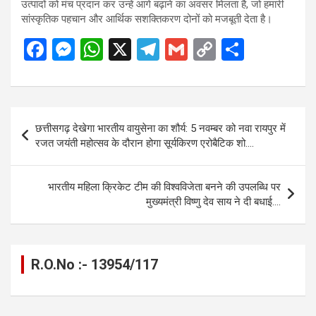
उत्पादों को मंच प्रदान कर उन्हें आगे बढ़ाने का अवसर मिलता है, जो हमारी
सांस्कृतिक पहचान और आर्थिक सशक्तिकरण दोनों को मजबूती देता है।
F
M
W
X
T
G
C
S
a
es
h
el
m
o
h
ce
se
at
e
ail
py
ar
b
n
s
gr
Li
e
Post
छत्तीसगढ़ देखेगा भारतीय वायुसेना का शौर्य: 5 नवम्बर को नवा रायपुर में
o
g
A
a
n
navigation
रजत जयंती महोत्सव के दौरान होगा सूर्यकिरण एरोबैटिक शो….
o
er
p
m
k
k
p
भारतीय महिला क्रिकेट टीम की विश्वविजेता बनने की उपलब्धि पर
मुख्यमंत्री विष्णु देव साय ने दी बधाई….
R.O.No :- 13954/117