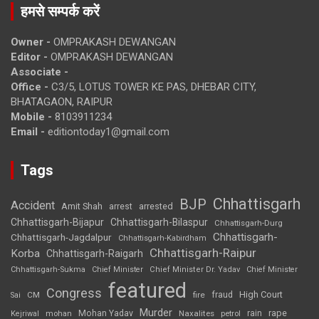
हमसे सम्पर्क करें
Owner -
OMPRAKASH DEWANGAN
Editor -
OMPRAKASH DEWANGAN
Associate -
Office -
C3/5, LOTUS TOWER KE PAS, DHEBAR CITY,
BHATAGAON, RAIPUR
Mobile -
8103911234
Email -
editiontoday1@gmail.com
Tags
Chhattisgarh
BJP
Accident
Amit Shah
arrested
arrest
Chhattisgarh-Bijapur
Chhattisgarh-Bilaspur
Chhattisgarh-Durg
Chhattisgarh-
Chhattisgarh-Jagdalpur
Chhattisgarh-Kabirdham
Chhattisgarh-Raipur
Korba
Chhattisgarh-Raigarh
Chhattisgarh-Sukma
Chief Minister
Chief Minister Dr. Yadav
Chief Minister
featured
Congress
High Court
CM
fire
fraud
Sai
Murder
rape
Mohan Yadav
Naxalites
rain
Kejriwal
mohan
petrol