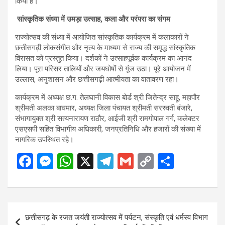
किया है।
सांस्कृतिक संध्या में उमड़ा उत्साह, कला और परंपरा का संगम
राज्योत्सव की संध्या में आयोजित सांस्कृतिक कार्यक्रम में कलाकारों ने
छत्तीसगढ़ी लोकसंगीत और नृत्य के माध्यम से राज्य की समृद्ध सांस्कृतिक
विरासत को प्रस्तुत किया। दर्शकों ने उत्साहपूर्वक कार्यक्रम का आनंद
लिया। पूरा परिसर तालियों और जयघोषों से गूंज उठा। पूरे आयोजन में
उल्लास, अनुशासन और छत्तीसगढ़ी आत्मीयता का वातावरण रहा।
कार्यक्रम में अध्यक्ष छ.ग. तेलघानी विकास बोर्ड श्री जितेन्द्र साहू, महापौर
श्रीमती अलका बाघमार, अध्यक्ष जिला पंचायत श्रीमती सरस्वती बंजारे,
संभागायुक्त श्री सत्यनारायण राठौर, आईजी श्री रामगोपाल गर्ग, कलेक्टर
एसएसपी सहित विभागीय अधिकारी, जनप्रतिनिधि और हजारों की संख्या में
नागरिक उपस्थित रहे।
F
M
W
X
T
G
C
S
a
es
h
el
m
o
h
ce
se
at
e
ail
py
ar
b
n
s
gr
Li
e
Post
छत्तीसगढ़ के रजत जयंती राज्योत्सव में पर्यटन, संस्कृति एवं धर्मस्व विभाग