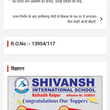
o
g
A
a
n
navigation
का स्टॉल बना आकर्षण का केन्द्र, उमड़ी दर्शकों की भीड़….
o
er
p
m
k
k
p
राज्य निर्माण के बाद छत्तीसगढ़ तेजी से विकास के पथ पर है अग्रसर-
वित्त मंत्री ओ.पी.चौधरी…
R.O.No :- 13954/117
विज्ञापन