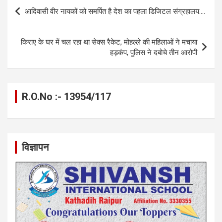
b
n
s
gr
Li
e
Post
आदिवासी वीर नायकों को समर्पित है देश का पहला डिजिटल संग्रहालय….
o
g
A
a
n
navigation
o
er
p
m
k
किराए के घर में चल रहा था सेक्स रैकेट, मोहल्ले की महिलाओं ने मचाया
k
p
हड़कंप, पुलिस ने दबोचे तीन आरोपी
R.O.No :- 13954/117
विज्ञापन