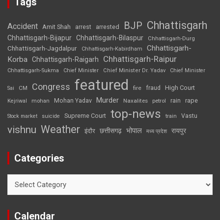
Tags
Chhattisgarh
BJP
Accident
Amit Shah
arrested
arrest
Chhattisgarh-Bijapur
Chhattisgarh-Bilaspur
Chhattisgarh-Durg
Chhattisgarh-
Chhattisgarh-Jagdalpur
Chhattisgarh-Kabirdham
Chhattisgarh-Raipur
Korba
Chhattisgarh-Raigarh
Chhattisgarh-Sukma
Chief Minister
Chief Minister Dr. Yadav
Chief Minister
featured
Congress
High Court
CM
fire
fraud
Sai
Murder
rape
Mohan Yadav
Naxalites
rain
Kejriwal
mohan
petrol
top-news
Supreme Court
Vastu
Stock market
suicide
train
Weather
vishnu
भोपाल
छत्तीसगढ़
रायपुर
इंदौर
मध्य प्रदेश
Categories
Categories
Calendar