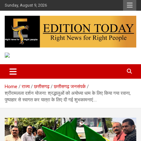
Skip
Sunday, August 9, 2026
to
content
More Than Headlines
Edition Today
Home
राज्य
छत्तीसगढ़
छत्तीसगढ़ जनसंपर्क
श्रीरामलला दर्शन योजना: श्रद्धालुओं को अयोध्या धाम के लिए किया गया रवाना,
पुष्पाहार से स्वागत कर यात्रा के लिए दी गई शुभकामनाएं….