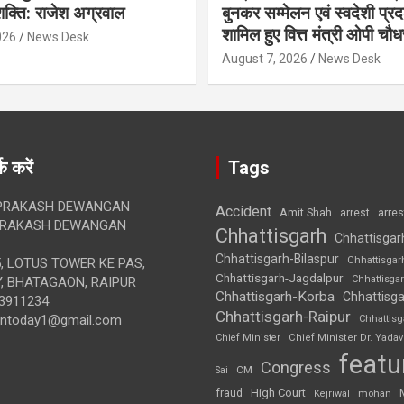
क्ति: राजेश अग्रवाल
बुनकर सम्मेलन एवं स्वदेशी प्रदर्
शामिल हुए वित्त मंत्री ओपी चौध
026
News Desk
August 7, 2026
News Desk
क करें
Tags
RAKASH DEWANGAN
Accident
Amit Shah
arre
arrest
RAKASH DEWANGAN
Chhattisgarh
Chhattisgar
Chhattisgarh-Bilaspur
Chhattisgar
, LOTUS TOWER KE PAS,
Chhattisgarh-Jagdalpur
Chhattisga
, BHATAGAON, RAIPUR
Chhattisgarh-Korba
Chhattisga
3911234
Chhattisgarh-Raipur
iontoday1@gmail.com
Chhattis
Chief Minister
Chief Minister Dr. Yadav
featu
Congress
CM
Sai
High Court
fraud
Kejriwal
mohan