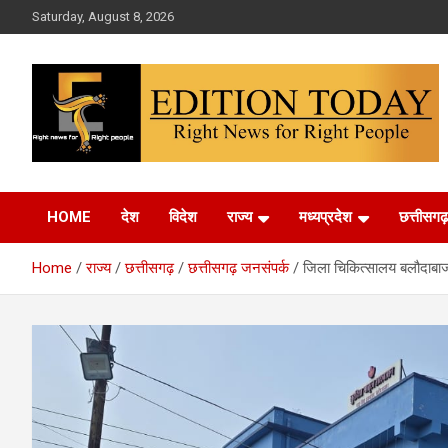
Skip
Saturday, August 8, 2026
to
content
More Than Headlines
Edition Today
HOME
देश
विदेश
राज्य
मध्यप्रदेश
छत्तीसगढ़
Home
राज्य
छत्तीसगढ़
छत्तीसगढ़ जनसंपर्क
जिला चिकित्सालय बलौदाबाजार