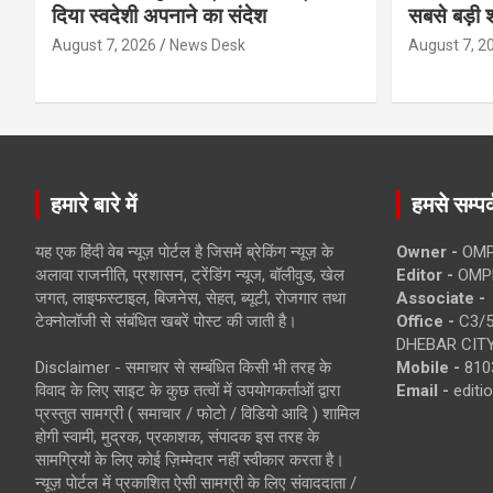
दिया स्वदेशी अपनाने का संदेश
सबसे बड़ी श
August 7, 2026
News Desk
August 7, 2
हमारे बारे में
हमसे सम्पर्
यह एक हिंदी वेब न्यूज़ पोर्टल है जिसमें ब्रेकिंग न्यूज़ के
Owner -
OMP
अलावा राजनीति, प्रशासन, ट्रेंडिंग न्यूज, बॉलीवुड, खेल
Editor -
OMP
जगत, लाइफस्टाइल, बिजनेस, सेहत, ब्यूटी, रोजगार तथा
Associate -
टेक्नोलॉजी से संबंधित खबरें पोस्ट की जाती है।
Office -
C3/5
DHEBAR CITY
Disclaimer - समाचार से सम्बंधित किसी भी तरह के
Mobile -
810
विवाद के लिए साइट के कुछ तत्वों में उपयोगकर्ताओं द्वारा
Email -
edit
प्रस्तुत सामग्री ( समाचार / फोटो / विडियो आदि ) शामिल
होगी स्वामी, मुद्रक, प्रकाशक, संपादक इस तरह के
सामग्रियों के लिए कोई ज़िम्मेदार नहीं स्वीकार करता है।
न्यूज़ पोर्टल में प्रकाशित ऐसी सामग्री के लिए संवाददाता /