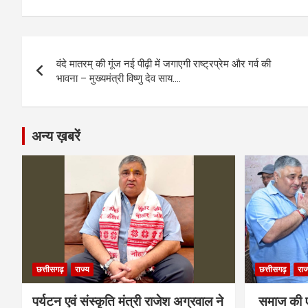
ce
se
at
e
ail
py
ar
b
n
s
gr
Li
e
Post
o
g
A
a
n
वंदे मातरम् की गूंज नई पीढ़ी में जगाएगी राष्ट्रप्रेम और गर्व की
navigation
o
er
p
m
k
भावना – मुख्यमंत्री विष्णु देव साय….
k
p
अन्य ख़बरें
छत्तीसगढ़
राज्य
छत्तीसगढ़
राज
पर्यटन एवं संस्कृति मंत्री राजेश अग्रवाल ने
समाज की ए