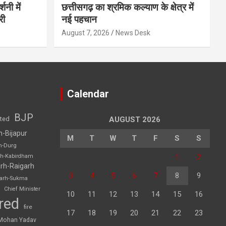
शनी में
छत्तीसगढ़ का श्रमिक कल्याण के क्षेत्र में
री
नई पहचान
August 7, 2026
News Desk
Calendar
BJP
sted
AUGUST 2026
h-Bijapur
M
T
W
T
F
S
S
h-Durg
1
2
rh-Kabirdham
rh-Raigarh
3
4
5
6
7
8
9
garh-Sukma
Chief Minister
10
11
12
13
14
15
16
red
fire
17
18
19
20
21
22
23
Mohan Yadav