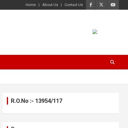
Home
About Us
Contact Us
R.O.No :- 13954/117